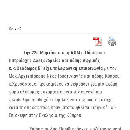
ΙΕΡΑΡΧΙΑ
ΜΗΤΡΟΠΟΛΕΙΣ & ΕΠΙΣΚΟΠΕΣ
Χρονικά
MEDIA
Την 22α Μαρτίου ε.ε. η ΑΘΜ ο Πάπας και
Πατριάρχης Αλεξανδρείας και πάσης Αφρικής
ΕΝΗΜΕΡΩΣΗ
κ.κ.Θεόδωρος Β’ είχε τηλεφωνική επικοινωνία
με τον
Μακ.Αρχιεπίσκοπο Νέας Ιουστινιανής και πάσης Κύπρου
ΣΥΝΔΕΣΕΙΣ
κ.Χρυσόστομο, προκειμένου να εκφράσει για μία ακόμη
φορά ολόθυμες ευχαριστίες για την ευγενή και
φιλάδελφη υποδοχή και φιλοξενία της οποίας έτυχε
κατά την προσφάτως πραγματοποιηθείσα Ειρηνική Του
Επίσκεψη στην Εκκλησία της Κύπρου.
Επίσης οι δύο Πρωθιεράρχες συζήτησαν περί