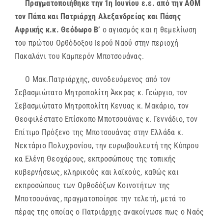
Πραγματοποιήθηκε την 1η Ιουνίου ε.ε. από την ΑΘΜ
τον Πάπα και Πατριάρχη Αλεξανδρείας και Πάσης
Αφρικής κ.κ. Θεόδωρο Β’
ο αγιασμός και η θεμελίωση
του πρώτου Ορθόδοξου Ιερού Ναού στην περιοχή
Πακαλάνι του Καμπερόν Μποτσουάνας.
Ο Μακ.Πατριάρχης, συνοδευόμενος από τον
Σεβασμιώτατο Μητροπολίτη Άκκρας κ. Γεώργιο, τον
Σεβασμιώτατο Μητροπολίτη Κενυας κ. Μακάριο, τον
Θεοφιλέστατο Επίσκοπο Μποτσουάνας κ. Γεννάδιο, τον
Επίτιμο Πρόξενο της Μποτσουάνας στην Ελλάδα κ.
Νεκτάριο Πολυχρονίου, την ευρωβουλευτή της Κύπρου
κα Ελένη Θεοχάρους, εκπροσώπους της τοπικής
κυβερνήσεως, κληρικούς και λαϊκούς, καθώς και
εκπροσώπους των Ορθοδόξων Κοινοτήτων της
Μποτσουάνας, πραγματοποίησε την τελετή, μετά το
πέρας της οποίας ο Πατριάρχης ανακοίνωσε πως ο Ναός