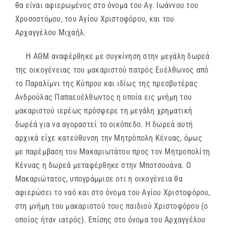
θα είναι αφιερωμένος στο όνομα του Αγ. Ιωάννου του
Χρυσοστόμου, του Αγίου Χριστοφόρου, και του
Αρχαγγέλου Μιχαήλ.
Η ΑΘΜ αναφέρθηκε με συγκίνηση στην μεγάλη δωρεά
της οικογένειας του μακαριστού πατρός Ευέλθωνος από
το Παραλίμνι της Κύπρου και ιδίως της πρεσβυτέρας
Ανδρούλας Παπαευέλθωντος η οποία εις μνήμη του
μακαριστού ιερέως πρόσφερε τη μεγάλη χρηματική
δωρέά για να αγοραστεί το οικόπεδο. Η δωρεά αυτή
αρχικά είχε κατεύθυνση την Μητρόπολη Κένυας, όμως
με παρέμβαση του Μακαριωτάτου προς τον Μητροπολίτη
Κένυας η δωρεά μεταφέρθηκε στην Μποτσουάνα. Ο
Μακαριώτατος, υπογράμμισε οτι η οικογένεια θα
αφιερώσει το ναό και στο όνομα του Αγίου Χριστοφόρου,
στη μνήμη του μακαριστού τους παιδιού Χριστοφόρου (ο
οποίος ήταν ιατρός). Επίσης στο όνομα του Αρχαγγέλου