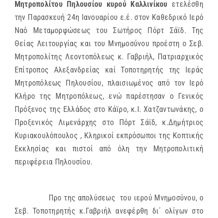
Μητροπολίτου Πηλουσίου κυρού Καλλινίκου
ετελέσθη
την Παρασκευή 24η Ιανουαρίου ε.έ. στον Καθεδρικό Ιερό
Ναό Μεταμορφώσεως του Σωτήρος Πόρτ Σάϊδ. Της
Θείας Λειτουργίας και του Μνημοσύνου προέστη ο Σεβ.
Μητροπολίτης Λεοντοπόλεως κ. Γαβριήλ, Πατριαρχικός
Επίτροπος Αλεξανδρείας καί Τοποτηρητής της Ιεράς
Μητροπόλεως Πηλουσίου, πλαισιωμένος από τον Ιερό
Κλήρο της Μητροπόλεως, ενώ παρέστησαν ο Γενικός
Πρόξενος της Ελλάδος στο Κάϊρο, κ.Ι. Χατζαντωνάκης, ο
Προξενικός Λιμενάρχης στο Πόρτ Σάϊδ, κ.Δημήτριος
Κυριακουλόπουλος , Κληρικοί εκπρόσωποι της Κοπτικής
Εκκλησίας και πιστοί από όλη την Μητροπολιτική
περιφέρεια Πηλουσίου.
Προ της απολύσεως του ιερού Μνημοσύνου, ο
Σεβ. Τοποτηρητής κ.Γαβριήλ ανεφέρθη δι΄ ολίγων στο