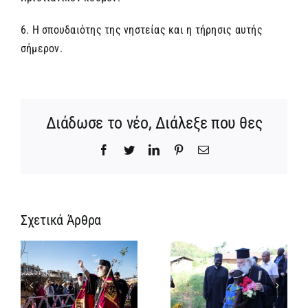
6. Η σπουδαιότης της νηστείας και η τήρησις αυτής
σήμερον.
Διάδωσε το νέο, Διάλεξε που θες
Facebook
Twitter
LinkedIn
Pinterest
Email
Σχετικά Άρθρα
Ο
ΠΑΤΡΙΑΡΧΗΣ
ΑΛΕΞΑΝΔΡΕΙΑΣ
ΠΑΤΡΙΑΡΧΙΚΗ
Ι
ΜΑΚΡΥΑ ΑΠΟ
ΕΓΚΥΚΛΙΟΣ