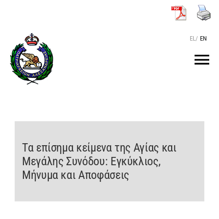
Μετάβαση
στο
περιεχόμενο
EL
/
EN
Tog
Nav
ΑΡΧΙΚΗ
O ΠΑΤΡΙΑΡΧΗΣ
Τα επίσημα κείμενα της Αγίας και
Μεγάλης Συνόδου: Εγκύκλιος,
ΤΟ ΠΑΤΡΙΑΡΧΕΙΟ
Μήνυμα και Αποφάσεις
KEIMENA