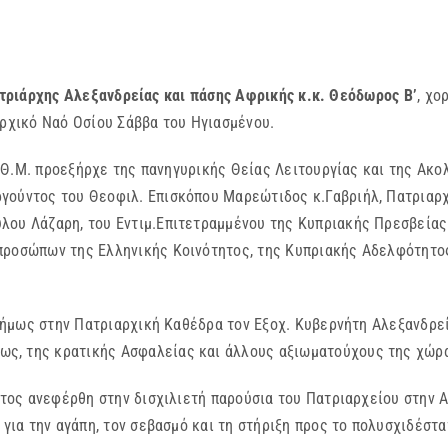
ατριάρχης Αλεξανδρείας και πάσης Αφρικής κ.κ. Θεόδωρος Β’
, χο
αρχικό Ναό Οσίου Σάββα του Ηγιασμένου.
 προεξήρχε της πανηγυρικής Θείας Λειτουργίας και της Ακολο
γούντος του Θεοφιλ. Επισκόπου Μαρεώτιδος κ.Γαβριήλ, Πατριαρχ
λου Λάζαρη, του Εντιμ.Επιτετραμμένου της Κυπριακής Πρεσβείας 
κπροσώπων της Ελληνικής Κοινότητος, της Κυπριακής Αδελφότητ
στην Πατριαρχική Καθέδρα τον Εξοχ. Κυβερνήτη Αλεξανδρείας
ως, της κρατικής Ασφαλείας και άλλους αξιωματούχους της χώρ
φέρθη στην δισχιλιετή παρούσια του Πατριαρχείου στην Αίγυ
 για την αγάπη, τον σεβασμό και τη στήριξη προς το πολυσχιδέσ