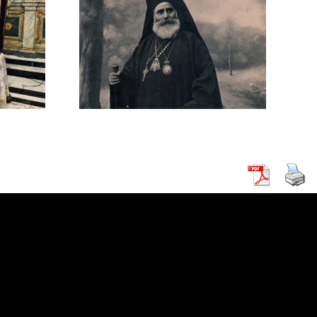
εταξάκης
5): Ο
στής
ρινός
μενος