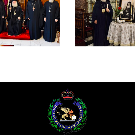
ΙΕΡΟ ΜΝΗΜΟΣΥΝΟ
Μελέτιος Μ
ΤΟΥ ΑΟΙΔΙΜΟΥ
(1926-193
ΠΑΤΡΙΑΡΧΟΥ
Οραματι
ΑΛΕΞΑΝΔΡΕΙΑΣ
Αλεξανδ
ΜΕΛΕΤΙΟΥ Β΄ (
Προκαθή
ΜΕΤΑΞΑΚΗ )