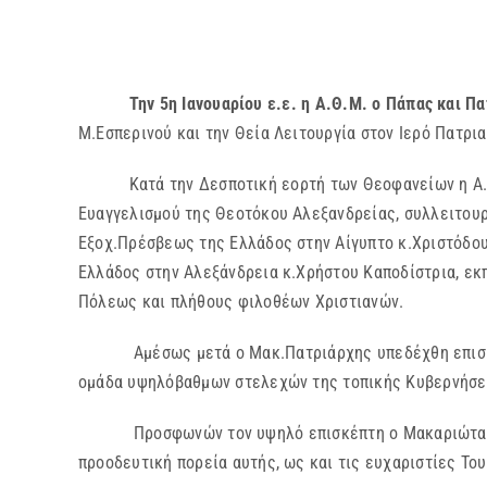
Την 5η Ιανουαρίου ε.ε. η Α.Θ.Μ. ο Πάπας και Π
Μ.Εσπερινού και την Θεία Λειτουργία στον Ιερό Πατρι
Κατά την Δεσποτική εορτή των Θεοφανείων η Α.Θ.Μ.
Ευαγγελισμού της Θεοτόκου Αλεξανδρείας, συλλειτουρ
Εξοχ.Πρέσβεως της Ελλάδος στην Αίγυπτο κ.Χριστόδου
Ελλάδος στην Αλεξάνδρεια κ.Χρήστου Καποδίστρια, ε
Πόλεως και πλήθους φιλοθέων Χριστιανών.
Αμέσως μετά ο Μακ.Πατριάρχης υπεδέχθη επισήμως 
ομάδα υψηλόβαθμων στελεχών της τοπικής Κυβερνήσε
Προσφωνών τον υψηλό επισκέπτη ο Μακαριώτατος ανε
προοδευτική πορεία αυτής, ως και τις ευχαριστίες Του