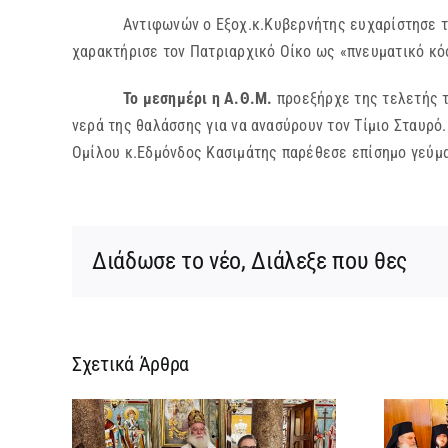
Αντιφωνών ο Εξοχ.κ.Κυβερνήτης ευχαρίστησε τον Σεπ
χαρακτήρισε τον Πατριαρχικό Οίκο ως «πνευματικό κό
Το μεσημέρι η Α.Θ.Μ.
προεξήρχε της τελετής τ
νερά της θαλάσσης για να ανασύρουν τον Τίμιο Σταυρ
Ομίλου κ.Εδμόνδος Κασιμάτης παρέθεσε επίσημο γεύμα 
Διάδωσε το νέο, Διάλεξε που θες
Σχετικά Άρθρα