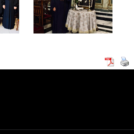
ΡΧΟΥ
ΡΕΙΑΣ
 Β΄ (
ΚΗ )