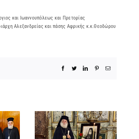
γιος και Ιωαννουπόλεως και Πρετορίας
ριάρχη Αλεξανδρείας και πάσης Αφρικής κ.κ.Θεοδώρου
Facebook
Twitter
LinkedIn
Pinterest
Email
ΜΟΣΥΝΟ
ΔΙΜΟΥ