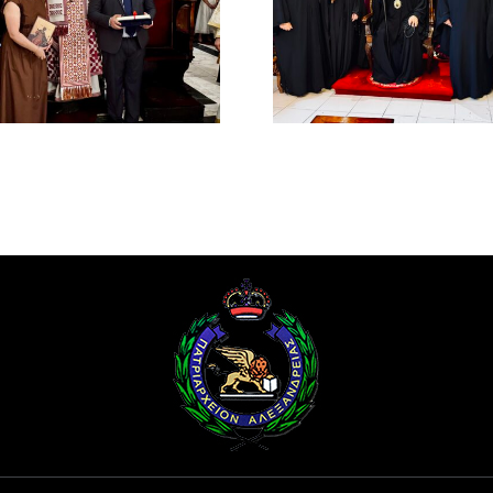
Νέος Μοναχός στο
ΠΑΤΡΙΑ
Πατριαρχείο
ΑΛΕΞΑΝΔ
Αλεξανδρείας
ΜΕΛΕΤΙΟΥ
ΜΕΤΑΞΑ