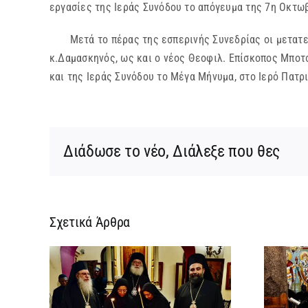
εργασίες της Ιεράς Συνόδου το απόγευμα της 7η Οκτωβ
Μετά το πέρας της εσπερινής Συνεδρίας οι μετατεθ
κ.Δαμασκηνός, ως και ο νέος Θεοφιλ. Επίσκοπος Μποτ
και της Ιεράς Συνόδου το Μέγα Μήνυμα, στο Ιερό Πατ
Διάδωσε το νέο, Διάλεξε που θες
Σχετικά Άρθρα
ίας
Νέος Αρχιμανδρίτης