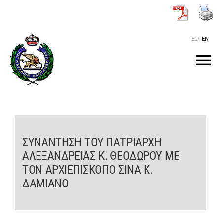
Μετάβαση
στο
περιεχόμενο
EL
/
EN
Tog
Nav
ΑΡΧΙΚΗ
O ΠΑΤΡΙΑΡΧΗΣ
ΣΥΝΑΝΤΗΣΗ ΤΟΥ ΠΑΤΡΙΑΡΧΗ
ΑΛΕΞΑΝΔΡΕΙΑΣ Κ. ΘΕΟΔΩΡΟΥ ΜΕ
ΤΟ ΠΑΤΡΙΑΡΧΕΙΟ
ΤΟΝ ΑΡΧΙΕΠΙΣΚΟΠΟ ΣΙΝΑ Κ.
ΔΑΜΙΑΝΟ
KEIMENA