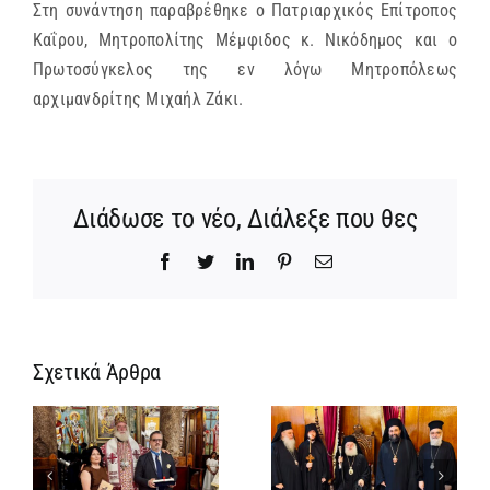
Στη συνάντηση παραβρέθηκε ο Πατριαρχικός Επίτροπος
Καΐρου, Μητροπολίτης Μέμφιδος κ. Νικόδημος και ο
Πρωτοσύγκελος της εν λόγω Μητροπόλεως
αρχιμανδρίτης Μιχαήλ Ζάκι.
Διάδωσε το νέο, Διάλεξε που θες
Facebook
Twitter
LinkedIn
Pinterest
Email
Σχετικά Άρθρα
ΙΕΡΟ
ΜΝΗΜΟΣΥΝΟ
ης
ΤΟΥ
Νέος
ΑΟΙΔΙΜΟΥ
ή
Μοναχός στο