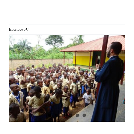
ΙΕΡΑΡΧΙΑ
ΜΗΤΡΟΠΟΛΕΙΣ & ΕΠΙΣΚΟΠΕΣ
Ιεραποστολή
Προβολή
MEDIA
μεγαλύτερης
εικόνας
ΕΝΗΜΕΡΩΣΗ
ΣΥΝΔΕΣΕΙΣ