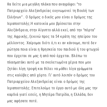
θα δείτε μια μεγάλη πλάκα που αναγράφει “το
Πατριαρχείο Αλεξανδρείας ευγνωμονεί τη Βουλή των
Ελλήνων” . Ο δρόμος ο δικός μου είναι ο δρόμος της
Ιεραποστολής.Η κατοικία μου βρίσκεται στην
Αλεξάνδρεια, στην Αίγυπτο αλλά εκεί, από την “πόρτα”
της Αφρικής, ξεκινώ προς τα 54 κράτη της ηπείρου του
μέλλοντος. Χαίρομαι διότι ό,τι κι αν κάνουμε, ποτέ δεν
ρώτησα ποια είναι η θρησκεία του παιδιού ή του φτωχού
που έρχεται σε μας ή από πού έρχεται. Βλέπω το
πλασματάκι αυτό με τα σκελετωμένα χέρια που μου
ζητάει λίγη τροφή και θέλει να μάθει λίγα γράμματα
στις καλύβες από χόρτο. Γι’ αυτό λοιπόν ο δρόμος του
Πατριαρχείου Αλεξανδρείας είναι ο δρόμος της
Ιεραποστολής. Επιτελούμε το έργο αυτό με όλη μας την
καρδιά γιατί εσείς, η Μητέρα Πατρίδα, η Ελλάδα, δεν
μας αφήσατε ποτέ.