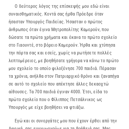
Ο δεύτερος λόγος της επίσκεψής μου εδώ είναι
συναισθηματικός. Κοντά σας ήρθα Πρόεδρε όταν
ήσασταν Υπουργός Παιδείας. Ήσασταν ο πρώτος
άνθρωπος όταν έγινα Μητροπολίτης Καμερούν, που
δώσατε τα πρώτα χρήματα και έκανα το πρώτο σχολείο
στο Γιαουντέ, στο βόρειο Καμερούν. Ήρθα και χτύπησα
την πόρτα σας και εσείς, χωρίς να ρωτήσετε πολλές
λεπτομέρειες, με βοηθήσατε γρήγορα να κάνω το πρώτο
μου σχολείο το οποίο φιλοξένησε 700 παιδιά. Πέρασαν
τα χρόνια, ανήλθα στον Πατριαρχικό θρόνο και ξαναπήγα
σε αυτό το σχολείο που απέκτησε άλλες δεκαοχτώ
αίθουσες. Τα 700 παιδιά έγιναν 4000. Έτσι, είδα το
πρώτο σχολείο που ο Φίλιππος Πετσάλνικος ως
Υπουργός με είχε βοηθήσει να φτιάξω.
Εγώ και οι συνεργάτες μου που έχουν έρθει από την
Αφρική, σας ευγνωμονούμε για τη βοήθειά σας. Μας