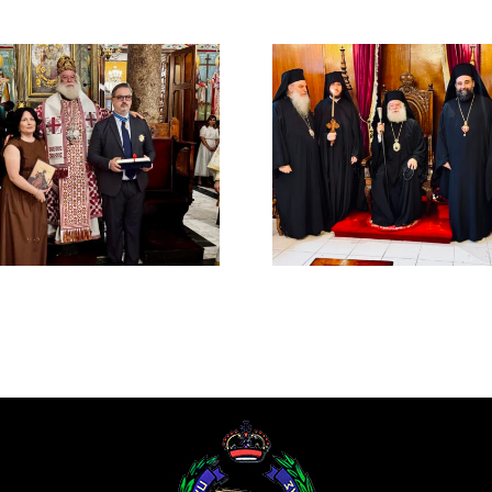
ΙΕΡΟ ΜΝΗ
ΤΟΥ ΑΟΙ
Νέος Μοναχός στο
ΠΑΤΡΙΑ
Πατριαρχείο
ΑΛΕΞΑΝΔ
Αλεξανδρείας
ΜΕΛΕΤΙΟΥ
ΜΕΤΑΞΑ