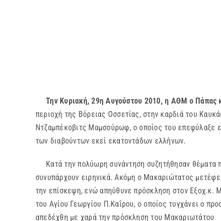
Την Κυριακή, 29η Αυγούστου 2010, η ΑΘΜ ο Πάπας κ
περιοχή της Βόρειας Οσσετίας, στην καρδιά του Καυκ
Ντζαμπέκοβιτς Μαμσούρωφ, ο οποίος του επεφύλαξε ε
των διαβούντων εκεί εκατοντάδων ελλήνων.
Κατά την πολύωρη συνάντηση συζητήθησαν θέματα περ
συνυπάρχουν ειρηνικά. Ακόμη ο Μακαριώτατος μετέφερ
την επίσκεψη, ενώ απηύθυνε πρόσκληση στον Εξοχ.κ. 
του Αγίου Γεωργίου Π.Καΐρου, ο οποίος τυγχάνει ο πρ
απεδέχθη με χαρά την πρόσκληση του Μακαριωτάτου