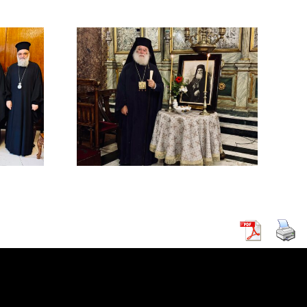
ΜΟΣΥΝΟ
ΔΙΜΟΥ
ΡΧΟΥ
ΡΕΙΑΣ
 Β΄ (
ΚΗ )