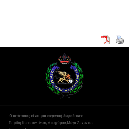
κουρά δύο
Πρόξενο
νέων
Αλεξανδρείας
μοναζουσών
Ο ιστότοπος είναι μια ευγενική δωρεά των:
Τσιρίδη Κωνσταντίνου, Δικηγόρου,Μέγα Άρχοντος