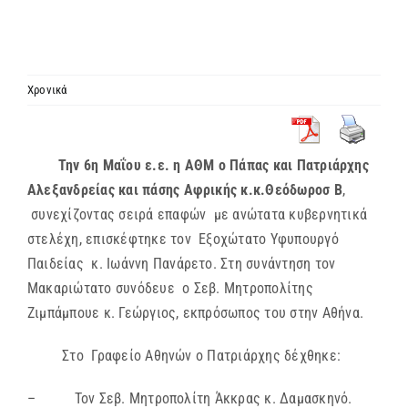
ΙΕΡΑΡΧΙΑ
ΜΗΤΡΟΠΟΛΕΙΣ & ΕΠΙΣΚΟΠΕΣ
Χρονικά
MEDIA
Την 6η Μαΐου ε.ε. η ΑΘΜ ο Πάπας και Πατριάρχης
Αλεξανδρείας και πάσης Αφρικής κ.κ.Θεόδωροσ Β
,
ΕΝΗΜΕΡΩΣΗ
συνεχίζοντας σειρά επαφών με ανώτατα κυβερνητικά
στελέχη, επισκέφτηκε τον Εξοχώτατο Υφυπουργό
ΣΥΝΔΕΣΕΙΣ
Παιδείας κ. Ιωάννη Πανάρετο. Στη συνάντηση τον
Μακαριώτατο συνόδευε ο Σεβ. Μητροπολίτης
Ζιμπάμπουε κ. Γεώργιος, εκπρόσωπος του στην Αθήνα.
Στο Γραφείο Αθηνών ο Πατριάρχης δέχθηκε:
– Τον Σεβ. Μητροπολίτη Άκκρας κ. Δαμασκηνό.