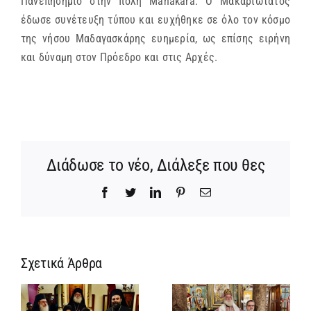
Πανεπησήμιο στην πόλη Manakara. Ο Μακαριώτατος
έδωσε συνέτευξη τύπου και ευχήθηκε σε όλο τον κόσμο
της νήσου Μαδαγασκάρης ευημερία, ως επίσης ειρήνη
και δύναμη στον Πρόεδρο και στις Αρχές.
Διάδωσε το νέο, Διάλεξε που θες
Facebook
Twitter
LinkedIn
Pinterest
Email
Σχετικά Άρθρα
Νέος
Αρχιμανδρίτης