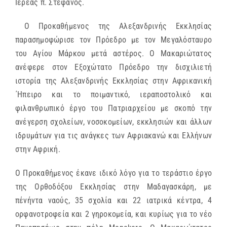
Ιερέας π. Στέφανος.
Ο Προκαθήμενος της Αλεξανδρινής Εκκλησίας
παρασημοφώρισε τον Πρόεδρο με τον Μεγαλόσταυρο
του Αγίου Μάρκου μετά αστέρος. Ο Μακαριώτατος
ανέφερε στον Εξοχώτατο Πρόεδρο την δισχιλιετή
ιστορία της Αλεξανδρινής Εκκλησίας στην Αφρικανική
΄Ηπειρο και το ποιμαντικό, ιεραποστολικό και
φιλανθρωπικό έργο του Πατριαρχείου με σκοπό την
ανέγερση σχολείων, νοσοκομείων, εκκλησιών και άλλων
ιδρυμάτων για τις ανάγκες των Αφριακανώ και Ελλήνων
στην Αφρική.
Ο Προκαθήμενος έκανε ιδικό λόγο για το τεράστιο έργο
της Ορθοδόξου Εκκλησίας στην Μαδαγασκάρη, με
πένήντα ναούς, 35 σχολία και 22 ιατρικά κέντρα, 4
ορφανοτροφεία και 2 γηροκομεία, και κυρίως για το νέο