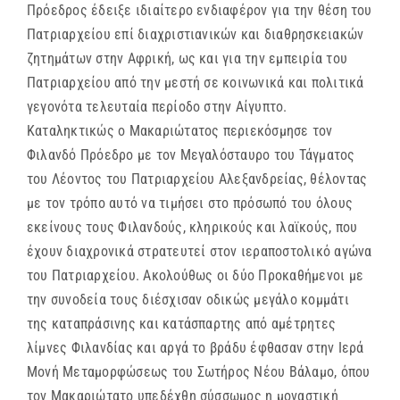
Πρόεδρος έδειξε ιδιαίτερο ενδιαφέρον για την θέση του
Πατριαρχείου επί διαχριστιανικών και διαθρησκειακών
ζητημάτων στην Αφρική, ως και για την εμπειρία του
Πατριαρχείου από την μεστή σε κοινωνικά και πολιτικά
γεγονότα τελευταία περίοδο στην Αίγυπτο.
Καταληκτικώς ο Μακαριώτατος περιεκόσμησε τον
Φιλανδό Πρόεδρο με τον Μεγαλόσταυρο του Τάγματος
του Λέοντος του Πατριαρχείου Αλεξανδρείας, θέλοντας
με τον τρόπο αυτό να τιμήσει στο πρόσωπό του όλους
εκείνους τους Φιλανδούς, κληρικούς και λαϊκούς, που
έχουν διαχρονικά στρατευτεί στον ιεραποστολικό αγώνα
του Πατριαρχείου. Ακολούθως οι δύο Προκαθήμενοι με
την συνοδεία τους διέσχισαν οδικώς μεγάλο κομμάτι
της καταπράσινης και κατάσπαρτης από αμέτρητες
λίμνες Φιλανδίας και αργά το βράδυ έφθασαν στην Ιερά
Μονή Μεταμορφώσεως του Σωτήρος Νέου Βάλαμο, όπου
τον Μακαριώτατο υπεδέχθη σύσσωμος η μοναστική