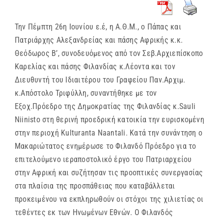
Την Πέμπτη 26η Ιουνίου ε.έ, η Α.Θ.Μ., ο Πάπας και
Πατριάρχης Αλεξανδρείας και πάσης Αφρικής κ.κ.
Θεόδωρος Β’, συνοδευόμενος από τον Σεβ.Αρχιεπίσκοπο
Καρελίας και πάσης Φιλανδίας κ.Λέοντα και τον
Διευθυντή του Ιδιαιτέρου του Γραφείου Παν.Αρχιμ.
κ.Απόστολο Τριφύλλη, συναντήθηκε με τον
Εξοχ.Πρόεδρο της Δημοκρατίας της Φιλανδίας κ.Sauli
Niinisto στη θερινή προεδρική κατοικία την ευρισκομένη
στην περιοχή Kulturanta Naantali. Κατά την συνάντηση ο
Μακαριώτατος ενημέρωσε το Φιλανδό Πρόεδρο για το
επιτελούμενο ιεραποστολικό έργο του Πατριαρχείου
στην Αφρική και συζήτησαν τις προοπτικές συνεργασίας
στα πλαίσια της προσπάθειας που καταβάλλεται
προκειμένου να εκπληρωθούν οι στόχοι της χιλιετίας οι
τεθέντες εκ των Ηνωμένων Εθνών. Ο Φιλανδός