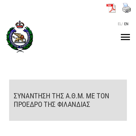
Μετάβαση
στο
περιεχόμενο
EL
/
EN
Tog
Nav
ΑΡΧΙΚΗ
O ΠΑΤΡΙΑΡΧΗΣ
ΣΥΝΑΝΤΗΣΗ ΤΗΣ Α.Θ.Μ. ΜΕ ΤΟΝ
ΤΟ ΠΑΤΡΙΑΡΧΕΙΟ
ΠΡΟΕΔΡΟ ΤΗΣ ΦΙΛΑΝΔΙΑΣ
KEIMENA