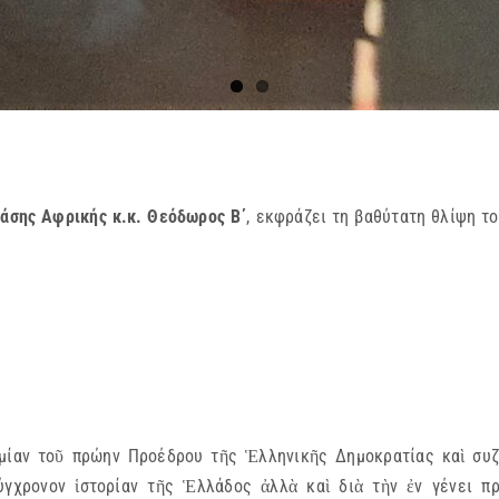
πάσης Αφρικής κ.κ. Θεόδωρος Β΄
, εκφράζει τη βαθύτατη θλίψη τ
μίαν τοῦ πρώην Προέδρου τῆς Ἑλληνικῆς Δημοκρατίας καὶ συζύ
ύγχρονον ἱστορίαν τῆς Ἑλλάδος ἀλλὰ καὶ διὰ τὴν ἐν γένει π