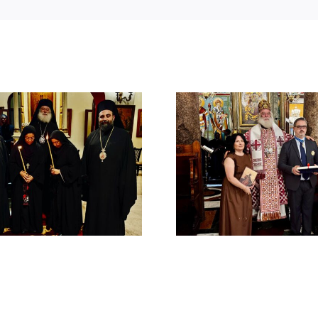
Νέος Αρχιμανδρίτης
Νέος Μονα
και Πατριαρχική Τιμή
Πατριαρ
στον Γενικό Πρόξενο
Αλεξανδ
Αλεξανδρείας