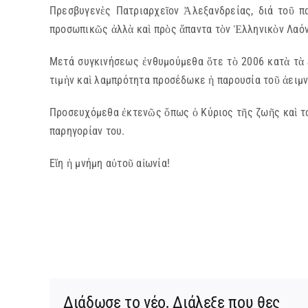
Πρεσβυγενὲς Πατριαρχεῖον Ἀλεξανδρείας, διά τοῦ 
προσωπικῶς ἀλλὰ καὶ πρὸς ἅπαντα τὸν Ἑλληνικὸν Λαόν
Μετά συγκινήσεως ἐνθυμούμεθα ὅτε τὸ 2006 κατὰ τὰ 
τιμὴν καὶ λαμπρότητα προσέδωκε ἡ παρουσία τοῦ ἀειμ
Προσευχόμεθα ἐκτενῶς ὅπως ὁ Κύριος τῆς ζωῆς καὶ τοῦ
παρηγορίαν του.
Εἵη ἡ μνήμη αὐτοῦ αἰωνία!
Διάδωσε το νέο, Διάλεξε που θες