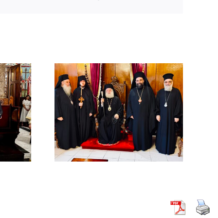
χός στο
χείο
ρείας