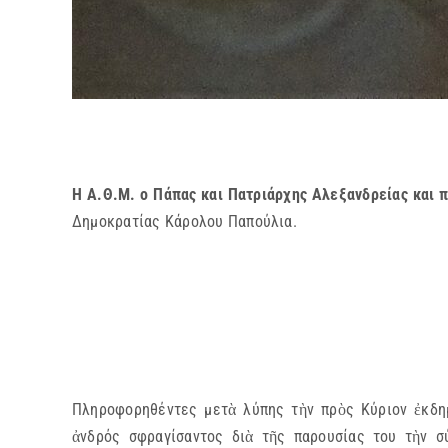
Η Α.Θ.Μ. ο Πάπας και Πατριάρχης Αλεξανδρείας και 
Δημοκρατίας Κάρολου Παπούλια.
Πληροφορηθέντες μετὰ λύπης τὴν πρὸς Κύριον ἐκδη
ἀνδρός σφραγίσαντος διὰ τῆς παρουσίας του τὴν σ