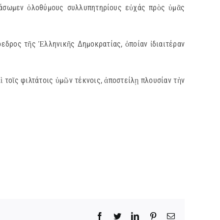
ράσωμεν ὁλοθύμους συλλυπητηρίους εὐχάς πρὸς ὑμᾶς
εδρος τῆς Ἑλληνικῆς Δημοκρατίας, ὁποίαν ἰδιαιτέραν
 τοῖς φιλτάτοις ὑμῶν τέκνοις, ἀποστείλῃ πλουσίαν τὴν
Facebook
Twitter
LinkedIn
Pinterest
Email