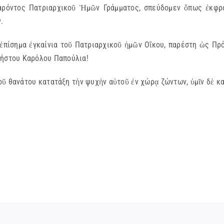
παρόντος Πατριαρχικοῦ Ἡμῶν Γράμματος, σπεύδομεν ὅπως ἐκφ
.
ἐπίσημα ἐγκαίνια τοῦ Πατριαρχικοῦ ἡμῶν Οἴκου, παρέστη ὡς Πρό
νήστου Καρόλου Παπούλια!
 θανάτου κατατάξη τὴν ψυχὴν αὐτοῦ ἐν χώρᾳ ζώντων, ὑμῖν δὲ καὶ