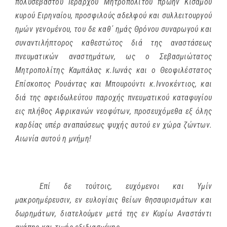
πολυσεβάστου Ιεράρχου Μητροπολίτου πρώην Κισάμου
κυρού Ειρηναίου, προσφιλούς αδελφού και συλλειτουργού
ημών γενομένου, του δε καθ΄ ημάς Θρόνου συναρωγού και
συναντιλήπτορος καθεστώτος διά της αναστάσεως
πνευματικών αναστημάτων, ως ο Σεβασμιώτατος
Μητροπολίτης Καμπάλας κ.Ιωνάς και ο Θεοφιλέστατος
Επίσκοπος Ρουάντας και Μπουρούντι κ.Ιννοκέντιος, και
διά της αφειδωλεύτου παροχής πνευματικού καταφυγίου
εις πλήθος Αφρικανών νεοφύτων, προσευχόμεθα εξ όλης
καρδίας υπέρ αναπαύσεως ψυχής αυτού εν χώρα ζώντων.
Αιωνία αυτού η μνήμη!
Επί δε τούτοις, ευχόμενοι και Υμίν
μακροημέρευσιν, εν ευλογίαις θείων θησαυρισμάτων και
δωρημάτων, διατελούμεν μετά της εν Κυρίω Αναστάντι