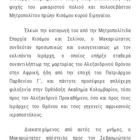
ψυχής του μακαριστού πολιού και πολυσεβάστου
Μητροπολίτου πρώην Κισάμου κυρού Ειρηναίου.
Έλκων την καταγωγή του από την Μητροπολίτιδα
Επαρχία Κισάμου και Σελίνου, ο Μακαριώτατος
συνδεόταν προσωπικώς και οικογενειακώς με τον
εκλιπόντα Ιεράρχη, ο οποίος υπήρξε σταθερά
συναντιλήπτωρ της μαρτυρίας του Αλεξανδρινού Θρόνου
στην Αφρική, ήδη από την εποχή του Πατριάρχου
Παρθενίου Γ΄, και πάντοτε προσέφερε απλόχερη
φιλ
o
ξενία στην Ορθόδοξη Ακαδημία Κολυμβαρίου, τόσο
προς τον Αλεξανδρινό Προκαθήμενο, όσο και προς τους
Ιεράρχες του Θρόνου και τους γηγενείς αφρικανούς
ιεραποστόλους.
Διακατεχόμενος από αυτές τις μνήμες, ο
Μακαριώτατος απέστειλε προς τον Σεβασμιώτατο