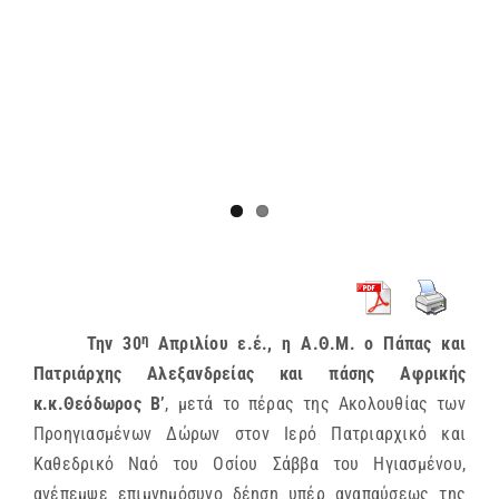
η
Την 30
Απριλίου ε.έ., η Α.Θ.Μ. ο Πάπας και
Πατριάρχης Αλεξανδρείας και πάσης Αφρικής
κ.κ.Θεόδωρος Β’
,
μετά το πέρας της Ακολουθίας των
Προηγιασμένων Δώρων στον Ιερό Πατριαρχικό και
Καθεδρικό Ναό του Οσίου Σάββα του Ηγιασμένου,
ανέπεμψε επιμνημόσυνο δέηση υπέρ αναπαύσεως της