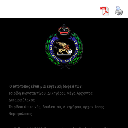
Ο ιστότοπος είναι μια ευγενική δωρεά των:
Τσιρίδη Κωνσταντίνου, Δικηγόρου,Μέγα Άρχοντος
Δικαιοφύλακος
Τσιρίδου Φωτεινής, Βουλευτού, Δικηγόρου, Αρχοντίσσης
Νομοφύλακος