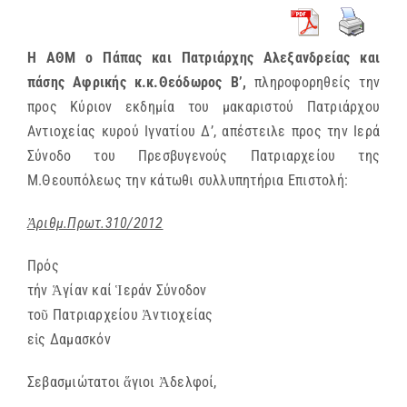
Η ΑΘΜ ο Πάπας και Πατριάρχης Αλεξανδρείας και
πάσης Αφρικής κ.κ.Θεόδωρος Β’,
πληροφορηθείς την
προς Κύριον εκδημία του μακαριστού Πατριάρχου
Αντιοχείας κυρού Ιγνατίου Δ’, απέστειλε προς την Ιερά
Σύνοδο του Πρεσβυγενούς Πατριαρχείου της
Μ.Θεουπόλεως την κάτωθι συλλυπητήρια Επιστολή:
Ἀριθμ.Πρωτ.310/2012
Πρός
τήν Ἁγίαν καί Ἱεράν Σύνοδον
τοῦ Πατριαρχείου Ἀντιοχείας
εἰς Δαμασκόν
Σεβασμιώτατοι ἅγιοι Ἀδελφοί,