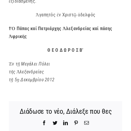
ἐξιδιασμένης.
Ἀγαπητός ἐν Χριστῷ ἀδελφός
†Ὁ Πάπας καί Πατριάρχης Ἀλεξανδρείας καί πάσης
Ἀφρικῆς
Θ Ε Ο Δ Ω Ρ Ο Σ Β’
Ἐν τῇ Μεγάλει Πόλει
τῆς Ἀλεξανδρείας
τῇ 5ῃ Δεκεμβρίου 2012
Διάδωσε το νέο, Διάλεξε που θες
Facebook
Twitter
LinkedIn
Pinterest
Email