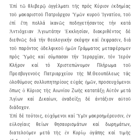
Ἐπί τῶ θλιβερῷ ἀγγέλματι τῆς πρός Κύριον ἐκδημίας
τοῦ μακαριστοῦ Πατριάρχου Ὑμῶν κυροῦ Ἱγνατίου, τοῦ
ἐπί ἔτη πολλά ἱκανῶς ποδηγετήσαντος τήν κατά
Ἀντιόχειαν Ἁγιωτάτην Ἐκκλησίαν, διακριθέντος δέ
διεθνῶς διά τήν θεολογικήν σκέψην καί ἔκφρασιν, διά
τοῦ παρόντος ἀδελφικοῦ ἡμῶν Γράμματος μεταφέρομεν
πρός Ὑμᾶς καί σύμπασαν τήν Ἱεραρχίαν, τόν Ἱερόν
Κλήρον καί τό Χριστεπώνυμον Πλήρωμα τοῦ
Πρεσβυγενοῦς Πατριαρχείου τῆς Μ.Θεουπόλεως τάς
ὁλοθύμους συλλυπητηρίους εὐχάς ἡμῶν, προσευχόμενοι
ὅπως ὁ Κύριος τῆς Αιωνίου Ζωῆς κατατάξῃ Αὐτόν μετά
Ἁγίων καί Δικαίων, ἀναδείξῃ δέ άντάξιον αὐτοῦ
διάδοχον.
Ἐπί δέ τούτοις, εὐχόμενοι καί Ὑμῖν μακροημέρευσιν, ἐν
εὐλογίαις θείων θησαυρισμάτων καί δωρημάτων,
διατελοῦμεν μετά τῆς ἐν Κυρίῳ ἀγάπης καί τιμῆς