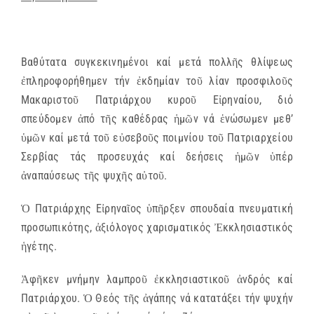
Βαθύτατα συγκεκινημένοι καί μετά πολλῆς θλίψεως
ἐπληροφορήθημεν τήν ἐκδημίαν τοῦ λίαν προσφιλοῦς
Μακαριστοῦ Πατριάρχου κυροῦ Εἰρηναίου, διό
σπεύδομεν ἀπό τῆς καθέδρας ἡμῶν νά ἑνώσωμεν μεθ’
ὑμῶν καί μετά τοῦ εὐσεβοῦς ποιμνίου τοῦ Πατριαρχείου
Σερβίας τάς προσευχάς καί δεήσεις ἡμῶν ὑπέρ
ἀναπαύσεως τῆς ψυχῆς αὐτοῦ.
Ὁ Πατριάρχης Εἰρηναῖος ὑπῆρξεν σπουδαία πνευματική
προσωπικότης, ἀξιόλογος χαρισματικός Ἐκκλησιαστικός
ἡγέτης.
Ἀφῆκεν μνήμην λαμπροῦ ἐκκλησιαστικοῦ ἀνδρός καί
Πατριάρχου. Ὁ Θεός τῆς ἀγάπης νά κατατάξει τήν ψυχήν