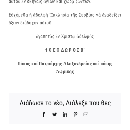
αὐτοῦ ἐν σκηναῖς ἁγίων καί χώρᾳ ζώντων.
Εὐχόμεθα ἡ ἀδελφή Ἐκκλησία τῆς Σερβίας νά ἀναδείξει
ἄξιον διάδοχον αὐτοῦ.
ἀγαπητὸς ἐν Χριστῷ ἀδελφὸς
† Θ Ε Ο Δ Ω Ρ Ο Σ Β΄
Πάπας καί Πατριάρχης Ἀλεξανδρείας καί πάσης
Ἀφρικῆς
Διάδωσε το νέο, Διάλεξε που θες
Facebook
Twitter
LinkedIn
Pinterest
Email