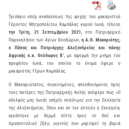
Τρισάγιο υπέρ αναπαύσεως της ψυχής του μακαριστού
Γέροντος Μητροπολίτου Καμπάλας κυρού Ιωνά, τέλεσε
την
Τρίτη, 21 Σεπτεμβρίου 2021
, στο Πατριαρχικό
Παρεκκλήσιο των Αγίων Θεοδώρων,
η Α.Θ. Μακαριότης,
ο Πάπας και Πατριάρχης Αλεξανδρείας και πάσης
Αφρικής κ.κ. Θεόδωρος Β’
, με αφορμή την μνήμη του
προφήτου Ιωνά, του οποίου το όνομα έφερε ο
μακαριστός Γέρων Καμπάλας.
Ο Μακαριώτατος, συγκινημένος, απευθυνόμενος προς
τους πατέρες της Πατριαρχικής Αυλής ανέφερε πως «
Ο
αδελφός μας Ιωνάς υπήρξε πολύτιμος για την Εκκλησία
της Αλεξανδρείας. Όπου και αν τον έστειλε η Εκκλησία,
εργάστηκε με θερμή πίστη προς το Θεό και
Ιεραποστολικό ζήλο, γεγονός που μαρτυρεί τη βαριά