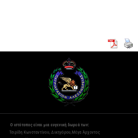
κουρά δύο
Πρόξενο
νέων
Αλεξανδρείας
μοναζουσών
Ο ιστότοπος είναι μια ευγενική δωρεά των:
Τσιρίδη Κωνσταντίνου, Δικηγόρου,Μέγα Άρχοντος