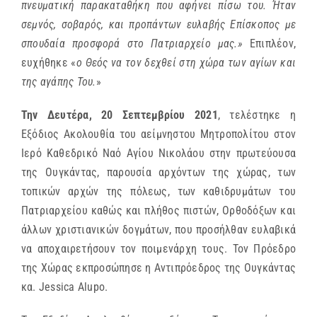
πνευματική παρακαταθήκη που αφήνει πίσω του. Ήταν
σεμνός, σοβαρός, και προπάντων ευλαβής Επίσκοπος με
σπουδαία προσφορά στο Πατριαρχείο μας.»
Επιπλέον,
ευχήθηκε «
ο Θεός να τον δεχθεί στη χώρα των αγίων και
της αγάπης Του.
»
Την Δευτέρα, 20 Σεπτεμβρίου 2021
, τελέστηκε η
Εξόδιος Ακολουθία του αείμνηστου Μητροπολίτου στον
Ιερό Καθεδρικό Ναό Αγίου Νικολάου στην πρωτεύουσα
της Ουγκάντας, παρουσία αρχόντων της χώρας, των
τοπικών αρχών της πόλεως, των καθιδρυμάτων του
Πατριαρχείου καθώς και πλήθος πιστών, Ορθοδόξων και
άλλων χριστιανικών δογμάτων, που προσήλθαν ευλαβικά
να αποχαιρετήσουν τον ποιμενάρχη τους. Τον Πρόεδρο
της Χώρας εκπροσώπησε η Αντιπρόεδρος της Ουγκάντας
κα. Jessica Alupo.