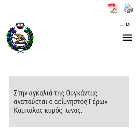
Μετάβαση
στο
περιεχόμενο
EL
/
EN
Tog
Nav
ΑΡΧΙΚΗ
O ΠΑΤΡΙΑΡΧΗΣ
Στην αγκαλιά της Ουγκάντας
αναπαύεται o αείμνηστος Γέρων
ΤΟ ΠΑΤΡΙΑΡΧΕΙΟ
Καμπάλας κυρός Ιωνάς.
KEIMENA