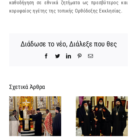
καθοδήγηση σε εθνικά ζητήματα ως πρεσβύτερος και
κορυφαίος ηγέτης της τοπικής Ορθόδοξης Εκκλησίας.
Διάδωσε το νέο, Διάλεξε που θες
Facebook
Twitter
LinkedIn
Pinterest
Email
Σχετικά Άρθρα
Ίδρυση
Νέος
α
Γυναικείας
Αρχιμανδρίτη
:
Ιεράς
και
ή
Πατριαρχικής
Πατριαρχική
α
Μονής και
Τιμή στον
μοναχική
Γενικό