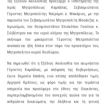
Της Εξοδίου Ακολουθίας προεξήρχε ο Τοποτηρητής της
Ιεράς Μητροπόλεως Καμπάλας, Σεβασμιώτατος
Γέροντας Μητροπολίτης Ναϊρόμπι κ. Μακάριος, με την
παρουσία του Σεβασμιωτάτου Μητροπολίτη Μουάνζας κ.
Ιερωνύμου, του Θεοφιλεστάτου Επισκόπου Γκούλου κ.
Σιλβέστρου και του ιερού κλήρου της Μητροπόλεως. Το
σκήνωμα του μακαριστού Γέροντος Μητροπολίτου
αναπαύεται ήδη δίπλα στον τάφο του προκατόχου του,
Μητροπολίτου κυρού Θεοδώρου.
Να σημειωθεί ότι η Εξόδιος Ακολουθία του αειμνήστου
Γέροντος Καμπάλας, με απόφαση της Κυβερνήσεως,
έγινε δημοσία δαπάνη, ενώ επίσης αποδόθηκαν τιμές
Αρχηγού Κράτους, ως φόρο τιμής για την τεράστια
υπηρεσία που προσέφερε στο έθνος της Ουγκάντας,
συμπεριλαμβανομένου του συνεχούς αγώνα του για τα
ανθρώπινα δικαιώματα, την Αλήθεια και τη γενική