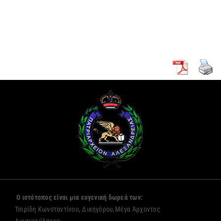
κουρά δύο
Πρόξενο
νέων
Αλεξανδρείας
μοναζουσών
Ο ιστότοπος είναι μια ευγενική δωρεά των:
Τσιρίδη Κωνσταντίνου, Δικηγόρου,Μέγα Άρχοντος
Δικαιοφύλακος