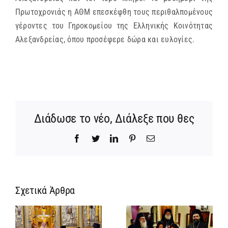
Πρωτοχρονιάς η ΑΘΜ επεσκέφθη τους περιθαλπομένους
γέροντες του Γηροκομείου της Ελληνικής Κοινότητας
Αλεξανδρείας, όπου προσέφερε δώρα και ευλογίες.
Διάδωσε το νέο, Διάλεξε που θες
Facebook
Twitter
LinkedIn
Pinterest
Email
Σχετικά Άρθρα
Ίδρυση
Νέος
α
Γυναικείας
Αρχιμανδρίτη
:
Ιεράς