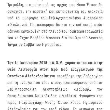
Τριφύλλη, ο οποίος από τις αρχές του Νέου Έτους θα
συνεχίσει την ιερατική και εκπαιδευτική του διακονία
υπό το ωμοφόριο του Σεβ.Αρχιεπισκόπου Αυστραλίας
κ.Στυλιανού. Περιεκόσμησε δε και την επί σειρά ετών
αόκνως εργαζομένη στο πλευρό του Ιδιαιτέρα Γραμματέα
του κα Ζιχάν Βαρβάρα Μασάπκι διά του Χρυσού Λέοντος
Τάγματος Σάββα του Ηγιασμένου.
Την 1η Ιανουαρίου 2015 η Α.Θ.Μ. χοροστάτησε κατά την
Θεία Λειτουργία στον Ιερό Ναό Ευαγγελισμού της
Θεοτόκου Αλεξανδρείας
και προεξήρχε της Δοξολογίας
επί τη ενάρξει του νέου έτους, πλαισιούμενος από τον
Σεβ.Μητροπολίτη Λεοντοπόλεως κ.Γαβριήλ, τον
Θεοφ.Επίσκοπο Ναυκράτιδος κ.Μελέτιο, Ηγούμενο της
Ιεράς Πατριαρχικής Μονής Οσίου Σάββα Ηγιασμένου
Αλεξανδρείας και τον ιερό κλήρο. Το μεσημέρι της