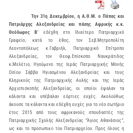
Την 31η Δεκεμβρίου, η Α.Θ.Μ. ο Πάπας και
Πατριάρχης Αλεξανδρείας και πάσης Αφρικής κ.κ.
Θεόδωρος Β’
εδέχθη στο Ιδιαίτερο Πατριαρχικό
Γραφείο, κατά το έθος, τον Σεβ.Μητροπολίτη
Λεοντοπόλεως κ.Γαβριήλ, Πατριαρχικό Επίτροπο
Αλεξανδρείας, τον Θεοφ.Επίσκοπο Ναυκράτιδος
κ.Μελέτιο, Ηγούμενο της Ιεράς Πατριαρχικής Μονής
Οσίου Σάββα Ηγιασμένου Αλεξανδρείας και τους
Κληρικούς της Πατριαρχικής Αυλής και της Ιεράς
Αρχιεπισκοπής Αλεξανδρείας, οι οποίοι έψαλαν τα
κάλαντα και υπέβαλαν εόρτιες ευχές. Ακολούθως
άκουσε τα κάλαντα και εδέχθη ευχές για το νέο σωτήριο
έτος 2015 από τους αφρικανούς σπουδαστές της
Πατριαρχικής Σχολής Αλεξανδρείας “Άγιος Αθανάσιος”,
ως και το προσωπικὀ του Πατριαρχείου. Προς όλους η