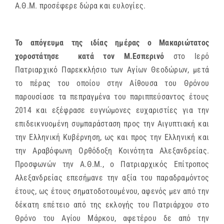
Α.Θ.Μ. προσέφερε δώρα και ευλογίες.
Το απόγευμα της ιδίας ημέρας ο Μακαριώτατος
χοροστάτησε κατά τον Μ.Εσπερινό
στο Ιερό
Πατριαρχικό Παρεκκλήσιο των Αγίων Θεοδώρων, μετά
το πέρας του οποίου στην Αίθουσα του Θρόνου
παρουσίασε τα πεπραγμένα του παριππεύσαντος έτους
2014 και εξέφρασε ευγνώμονες ευχαριστίες για την
επιδεικνυομένη συμπαράσταση προς την Αιγυπτιακή και
την Ελληνική Κυβέρνηση, ως και προς την Ελληνική και
την Αραβόφωνη Ορθόδοξη Κοινότητα Αλεξανδρείας.
Προσφωνών την Α.Θ.Μ., ο Πατριαρχικός Επίτροπος
Αλεξανδρείας επεσήμανε την αξία του παραδραμόντος
έτους, ως έτους σηματοδοτουμένου, αφενός μεν από την
δέκατη επέτειο από της εκλογής του Πατριάρχου στο
Θρόνο του Αγίου Μάρκου, αφετέρου δε από την