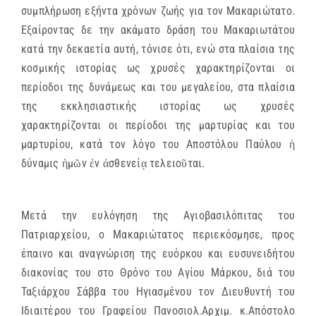
συμπλήρωση εξήντα χρόνων ζωής για τον Μακαριώτατο.
Εξαίροντας δε την ακάματο δράση του Μακαριωτάτου
κατά την δεκαετία αυτή, τόνισε ότι, ενώ στα πλαίσια της
κοσμικής ιστορίας ως χρυσές χαρακτηρίζονται οι
περίοδοι της δυνάμεως και του μεγαλείου, στα πλαίσια
της εκκλησιαστικής ιστορίας ως χρυσές
χαρακτηρίζονται οι περίοδοι της μαρτυρίας και του
μαρτυρίου, κατά τον λόγο του Αποστόλου Παύλου ἡ
δύναμις ἡμῶν ἐν ἀσθενείᾳ τελειοῦται.
Μετά την ευλόγηση της Αγιοβασιλόπιτας του
Πατριαρχείου, ο Μακαριώτατος περιεκόσμησε, προς
έπαινο και αναγνώριση της ευόρκου και ευσυνειδήτου
διακονίας του στο Θρόνο του Αγίου Μάρκου, διά του
Ταξιάρχου Σάββα του Ηγιασμένου τον Διευθυντή του
Ιδιαιτέρου του Γραφείου Πανοσιολ.Αρχιμ. κ.Απόστολο