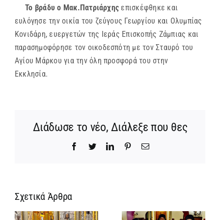
Το βράδυ ο Μακ.Πατριάρχης
επισκέφθηκε και
ευλόγησε την οικία του ζεύγους Γεωργίου και Ολυμπίας
Κονιδάρη, ευεργετών της Ιεράς Επισκοπής Ζάμπιας και
παρασημοφόρησε τον οικοδεσπότη με τον Σταυρό του
Αγίου Μάρκου για την όλη προσφορά του στην
Εκκλησία.
Διάδωσε το νέο, Διάλεξε που θες
Facebook
Twitter
LinkedIn
Pinterest
Email
Σχετικά Άρθρα
Ίδρυση
Νέος
α
Γυναικείας
Αρχιμανδρίτη