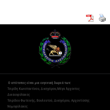
Ο ιστότοπος είναι μια ευγενική δωρεά των:
Τσιρίδη Κωνσταντίνου, Δικηγόρου,Μέγα Άρχοντος
Δικαιοφύλακος
Τσιρίδου Φωτεινής, Βουλευτού, Δικηγόρου, Αρχοντίσσης
Νομοφύλακος