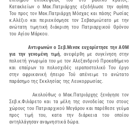
Κατακλείων ο Μακ.Πατριάρχης εξεδήλωσε την αγάπη
Του προς τον Μακ.Πατριάρχη Μόσχας και πάσης Ρωσίας
κ.Αλέξιο και περιεκόσμησε τον Σεβασμιώτατο με την
ανώτατη τιμητική διάκριση του Πατριαρχικού Θρόνου
του Αγίου Μάρκου.
Αντιφωνών ο Σεβ.Μινσκ ευχαρίστησε την ΑΘΜ
για την γενομένη τιμή
, ανεφέρθη με συγκίνηση στην
πολυετή γνωριμία του με τον Αλεξανδρινό Προκαθήμενο
και επαίρων το πολυσχιδές ιεραποστολικό Του έργο
στην αφρικανική ήπειρο Τού απένειμε το ανώτατο
παράσημο της Εκκλησίας της Λευκορρωσίας.
Ακολούθως ο Μακ.Πατριάρχης ξενάγησε τον
Σεβ.κ.Φιλάρετο και τα μέλη της συνοδείας του στους
χώρους του Πατριαρχικού Μεγάρου και παρέθεσε γεύμα
προς τιμή του, κατα την διάρκεια του οποίου
αντηλλάγησαν αναμνηστικά δώρα.