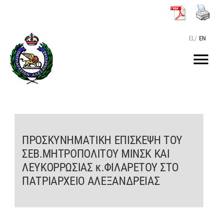
Μετάβαση
στο
περιεχόμενο
EL
/
EN
Tog
Nav
ΑΡΧΙΚΗ
O ΠΑΤΡΙΑΡΧΗΣ
ΠΡΟΣΚΥΝΗΜΑΤΙΚΗ ΕΠΙΣΚΕΨΗ ΤΟΥ
ΣΕΒ.ΜΗΤΡΟΠΟΛΙΤΟΥ ΜΙΝΣΚ ΚΑΙ
ΤΟ ΠΑΤΡΙΑΡΧΕΙΟ
ΛΕΥΚΟΡΡΩΣΙΑΣ κ.ΦΙΛΑΡΕΤΟΥ ΣΤΟ
ΠΑΤΡΙΑΡΧΕΙΟ ΑΛΕΞΑΝΔΡΕΙΑΣ
KEIMENA