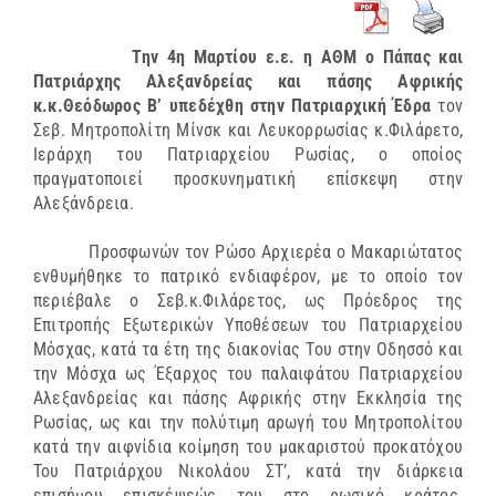
Την 4η Μαρτίου ε.ε. η ΑΘΜ ο Πάπας και
Πατριάρχης Αλεξανδρείας και πάσης Αφρικής
κ.κ.Θεόδωρος Β’ υπεδέχθη στην Πατριαρχική Έδρα
τον
Σεβ. Μητροπολίτη Μίνσκ και Λευκορρωσίας κ.Φιλάρετο,
Ιεράρχη του Πατριαρχείου Ρωσίας, ο οποίος
πραγματοποιεί προσκυνηματική επίσκεψη στην
Αλεξάνδρεια.
Προσφωνών τον Ρώσο Αρχιερέα ο Μακαριώτατος
ενθυμήθηκε το πατρικό ενδιαφέρον, με το οποίο τον
περιέβαλε ο Σεβ.κ.Φιλάρετος, ως Πρόεδρος της
Επιτροπής Εξωτερικών Υποθέσεων του Πατριαρχείου
Μόσχας, κατά τα έτη της διακονίας Του στην Οδησσό και
την Μόσχα ως Έξαρχος του παλαιφάτου Πατριαρχείου
Αλεξανδρείας και πάσης Αφρικής στην Εκκλησία της
Ρωσίας, ως και την πολύτιμη αρωγή του Μητροπολίτου
κατά την αιφνίδια κοίμηση του μακαριστού προκατόχου
Του Πατριάρχου Νικολάου ΣΤ’, κατά την διάρκεια
επισήμου επισκέψεώς του στο ρωσικό κράτος.