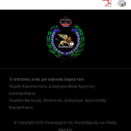
Ο ιστότοπος είναι μια ευγενική δωρεά των:
Τσιρίδη Κωνσταντίνου, Δικηγόρου,Μέγα Άρχοντος
Δικαιοφύλακος
Τσιρίδου Φωτεινής, Βουλευτού, Δικηγόρου, Αρχοντίσσης
Νομοφύλακος
© Copyright 2026 Πατριαρχείο της Αλεξανδρείας και Πάσης
Αφρικής