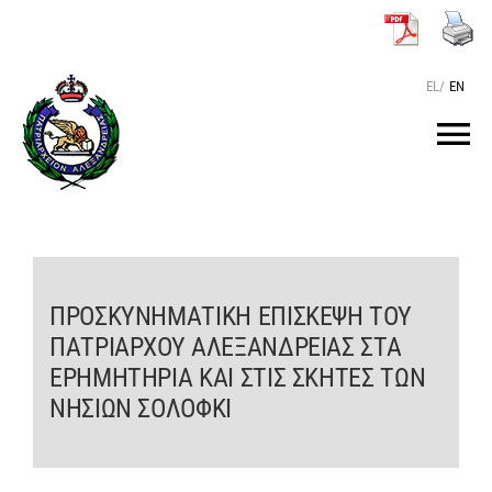
Μετάβαση
στο
περιεχόμενο
EL
/
EN
Tog
Nav
ΑΡΧΙΚΗ
O ΠΑΤΡΙΑΡΧΗΣ
ΠΡΟΣΚΥΝΗΜΑΤΙΚΗ ΕΠΙΣΚΕΨΗ ΤΟΥ
ΠΑΤΡΙΑΡΧΟΥ ΑΛΕΞΑΝΔΡΕΙΑΣ ΣΤΑ
ΤΟ ΠΑΤΡΙΑΡΧΕΙΟ
ΕΡΗΜΗΤΗΡΙΑ ΚΑΙ ΣΤΙΣ ΣΚΗΤΕΣ ΤΩΝ
ΝΗΣΙΩΝ ΣΟΛΟΦΚΙ
KEIMENA