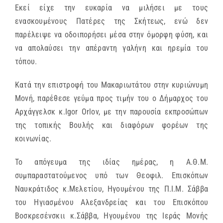
Εκεί είχε την ευκαρία να μιλήσει με τους
ενασκουμένους Πατέρες της Σκήτεως, ενώ δεν
παρέλειψε να οδοιπορήσει μέσα στην όμορφη φύση, και
να απολαύσει την απέραντη γαλήνη και ηρεμία του
τόπου.
Κατά την επιστροφή του Μακαριωτάτου στην κυριώνυμη
Μονή, παρέθεσε γεύμα προς τιμήν του ο Δήμαρχος του
Αρχάγγελσκ κ.Igor Orlov, με την παρουσία εκπροσώπων
της τοπικής Βουλής και διαφόρων φορέων της
κοινωνίας.
Το απόγευμα της ιδίας ημέρας, η Α.Θ.Μ.
συμπαραστατούμενος υπό των Θεοφιλ. Επισκόπων
Ναυκράτιδος κ.Μελετίου, Ηγουμένου της Π.Ι.Μ. Σάββα
του Ηγιασμένου Αλεξανδρείας και του Επισκόπου
Βοσκρεσένσκιι κ.Σάββα, Ηγουμένου της Ιεράς Μονής