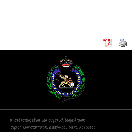
κουρά δύο
Πρόξενο
νέων
Αλεξανδρείας
μοναζουσών
Ο ιστότοπος είναι μια ευγενική δωρεά των:
Τσιρίδη Κωνσταντίνου, Δικηγόρου,Μέγα Άρχοντος