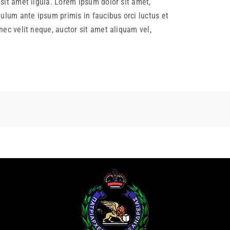
sit amet ligula. Lorem ipsum dolor sit amet,
bulum ante ipsum primis in faucibus orci luctus et
nec velit neque, auctor sit amet aliquam vel,