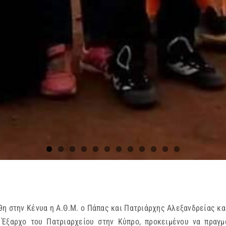
θη στην Κένυα η Α.Θ.Μ. ο Πάπας και Πατριάρχης Αλεξανδρείας κα
 Έξαρχο του Πατριαρχείου στην Κύπρο, προκειμένου να πραγμ