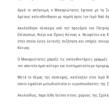
Αργά το απόγευμα, ο Μακαριώτατος έφτασε με τη Σ
Αμέσως κατευθύνθηκαν με πομπή προς τον Ιερό Ναό Αγ
Ακολούθησε σύσκεψη υπό την προεδρία του Πατριάρ
Επίσκοπων, Νιέρι και Όρους Κένυας κ. Νεοφύτου και Κ
στην οποία έγινε εκτενής συζήτηση και υπήρξε συνερ
Κένυας.
Ο Μακαριώτατος χάραξε τις κατευθυντήριες γραμμές το
τον αποτελεσματικότερο και συστηματικότερο προγραμ
Μετά το πέρας της σύσκεψης, κατέληξαν στον Ιερό Ν
οποίο έψαλλαν μελωδικότατα οι ιεροσπουδαστές της 
Ακολούθως, παρετέθη δείπνο στους χώρους της Σχολής