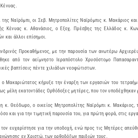
 Κένυας.
της Ναϊρόμπι‚ οι Σεβ. Μητροπολίτες Ναϊρόμπις κ. Μακάριος και 
ής Κένυας κ. Αθανάσιος‚ ο Εξοχ. Πρέσβης της Ελλάδος κ. Κων
ν και άλλοι επίσημοι.
ξανδρινός Προκαθήμενος‚ με την παρουσία των ανωτέρω Αρχιερέω
σθηκε από τον αείμνηστο Ιεραπόστολο Χρυσόστομο Παπασαραν
δικές βαπτίσεις πέντε χιλιάδων νεοφώτιστων.
α, ο Μακαριώτατος κήρυξε την έναρξη των εργασιών του τετρα
ως μέλη εκατοντάδες Ορθόδοξες μητέρες, που τον υποδέχθηκαν 
η κ. Θεόδωρο, ο οικείος Μητροπολίτης Ναϊρόμπι κ. Μακάριος, 
 όσο και για την τιμητική παρουσία του, για πρώτη φορά, στις ε
 τον ευχαρίστησε για την υποδοχή, ενώ προς τις Μητέρες απεύθ
δαγώγησης εν Χριστώ, των ορθοδόξων παιδιών τους.