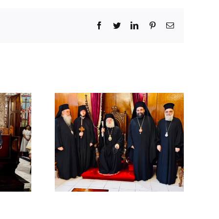
Facebook
Twitter
LinkedIn
Pinterest
Email
χός στο
χείο
ρείας