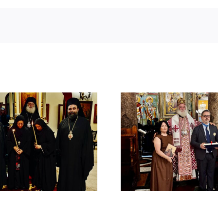
Νέος Αρχιμανδρίτης
Νέος Μονα
και Πατριαρχική Τιμή
Πατριαρ
στον Γενικό Πρόξενο
Αλεξανδ
Αλεξανδρείας