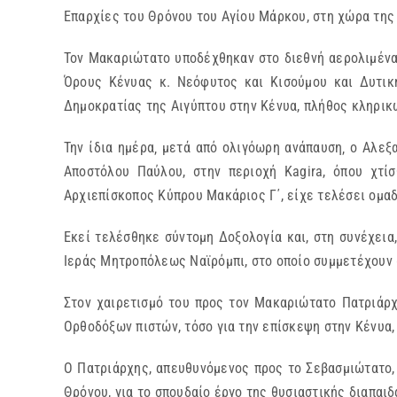
Επαρχίες του Θρόνου του Αγίου Μάρκου, στη χώρα της
Τον Μακαριώτατο υποδέχθηκαν στο διεθνή αερολιμένα 
Όρους Κένυας κ. Νεόφυτος και Κισούμου και Δυτικ
Δημοκρατίας της Αιγύπτου στην Κένυα, πλήθος κληρικώ
Την ίδια ημέρα‚ μετά από ολιγόωρη ανάπαυση‚ ο Αλε
Αποστόλου Παύλου, στην περιοχή Kagira, όπου χτί
Αρχιεπίσκοπος Κύπρου Μακάριος Γ΄, είχε τελέσει ομα
Εκεί τελέσθηκε σύντομη Δοξολογία και, στη συνέχει
Ιεράς Μητροπόλεως Ναϊρόμπι, στο οποίο συμμετέχουν 
Στον χαιρετισμό του προς τον Μακαριώτατο Πατριάρχ
Ορθοδόξων πιστών, τόσο για την επίσκεψη στην Κένυα,
Ο Πατριάρχης, απευθυνόμενος προς το Σεβασμιώτατο,
Θρόνου, για το σπουδαίο έργο της θυσιαστικής διαπαι