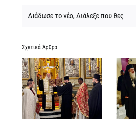
Διάδωσε το νέο, Διάλεξε που θες
Σχετικά Άρθρα
ρεια
Ίδρυση Γυναικείας
:
Ιεράς Πατριαρχικής
ή
Μονής και μοναχική
την
κουρά δύο νέων
ων
μοναζουσών