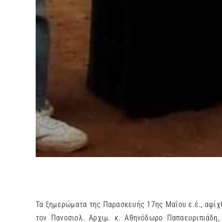
Τα ξημερώματα της Παρασκευής 17ης Μαΐου ε.έ., αφίχ
τον Πανοσιολ. Αρχιμ. κ. Αθηνόδωρο Παπαευριπιάδη,