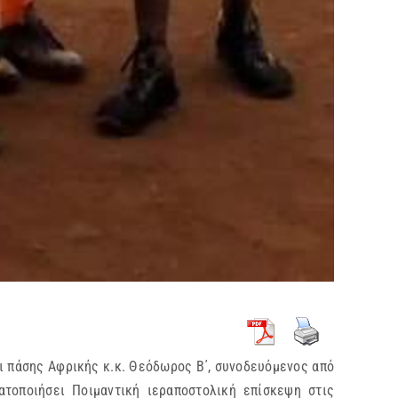
ι πάσης Αφρικής κ.κ. Θεόδωρος Β΄, συνοδευόμενος από
ατοποιήσει Ποιμαντική ιεραποστολική επίσκεψη στις