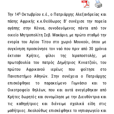
η
Την 14
Οκτωβρίου ε.έ., ο Πατριάρχης Αλεξανδρείας και
πάσης Αφρικής κ.κ.Θεόδωρος Β’ συνέχισε την πορεία
αγάπης στην Κένυα, συνοδευόμενος πάντα από τον
οικείο Μητροπολίτη Σεβ. Μακάριο, με πρώτο σταθμό την
ενορία του Αγίου Τίτου στο χωριό Μουκούι, όπου με
συγκίνηση προσκύνησε τον ναό που πριν από 30 χρόνια
έκτισαν Κρήτες, φίλοι της Ιεραποστολής, με
πρωτοβουλία του πατρός Δημήτριος Κινιατζούι, του
πρώτου Αφρικανού ιερέως που φοίτησε στο
Πανεπιστήμιο Αθηνών. Στην συνέχεια ο Πατριάρχης
επισκέφθηκε το παρακείμενο Γυμνάσιο και το
Οικοτροφείο θηλέων, που και αυτά ανεγέρθηκαν από
Κρήτες δωρητές και συνομίλησε με την Διευθύντρια και
τις καθηγήτριες και διένειμε σχολικά είδη στις
μαθήτριες. Ακολούθως επισκέφθηκε το νηπιαγωγείο και