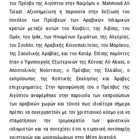
του Πρέσβυ της Αιγύπτου στην Ναιρόμπι κ.
Mahmoud
Ali
Talaat
. Αξιοσημείωτη η παρουσία στην δεξίωση του
συνόλου των Πρέσβεων των Αραβικών Ισλαμικών
κρατών μεταξύ αυτών του Κουβέιτ, της Λιβύης, του
Ομάν, του Ιράκ, των Ηνωμένων Εμιράτων, της Αλγερίας,
του Σουδάν, της Αραβικής Κοινοπολιτείας, του Μαρόκου,
της Σαουδικής Αραβίας, και του Κατάρ. Επίσης παρόντες
ήταν ο Υφυπουργός Εξωτερικών της Κένυας
Ali
Abass
, ο
Αποστολικός Νούντσιος, ο Πρέσβυς της Ελλάδος, ο
εκπρόσωπος της Κοπτικής Εκκλησίας και Άραβες
επιχειρηματίες. Στην προσφώνησή του ο Πρέσβυς της
Αιγύπτου αναφέρθηκε στην παρουσία των εκπροσώπων
των αραβικών χωρών και τόνισε πως ιδιαίτερα σήμερα
πρέπει να συνεργαστούν με τον χριστιανικό κόσμο για να
σταματήσουν την τρομοκρατία των φανατικών
ισλαμιστών και να συνεχίσει έτσι η ειρηνική συνύπαρξη
χριστιανών και μουσουλμάνων στην Μέση Ανατολή.