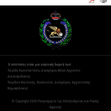
Ο ιστότοπος είναι μια ευγενική δωρεά των:
Τσιρίδη Κωνσταντίνου, Δικηγόρου,Μέγα Άρχοντος
Δικαιοφύλακος
Τσιρίδου Φωτεινής, Βουλευτού, Δικηγόρου, Αρχοντίσσης
Νομοφύλακος
© Copyright 2026 Πατριαρχείο της Αλεξανδρείας και Πάσης
Αφρικής