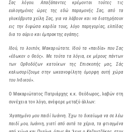
Σας λόγου. Απαξάπαντες κρέμονται τούτες τις
ευλογημένες ώρες της εδώ παραμονής Σας, από τα
γλυκόβρυτα χείλη Σας, για να λάβουν και να διατηρήσουν
εις την διψώσα καρδία τους, λόγο παρηγορίας, ελπίδας
δια το αύριο και έμπρακτης αγάπης.
Ιδού, το λοιπόν, Μακαριώτατε. Ιδού τα «παιδία» που Σας
«έδωκεν ο Θεός». Με τούτα τα λόγια, εκ μέρους πάντων
των Ορθοδόξων κατοίκων της Επισκοπής μας, Σάς
καλωσορίζουμε στην ωκεανοφίλητη όμορφη αυτή χώρα
του Ινδικού».
Ο Μακαριώτατος Πατριάρχης κ.κ. Θεόδωρος, λαβών στη
συνέχεια τον λόγο, ανέφερε μεταξύ άλλων:
‘Αγαπημένο μου παιδί Ιωάννη. Έχω το δικαίωμα να σε λέω
παιδί μου, Ιωάννη, γιατί από αυτά τα χέρια, τα φτιαγμένα
από χώμα και Πνεύμα, όπως θα ‘λεγε ο Καζαντζάκης, στον