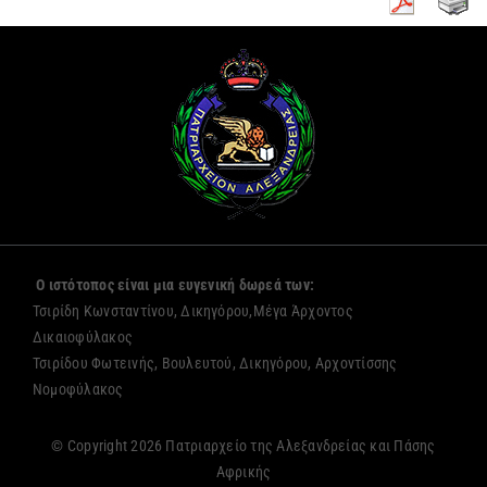
Ο ιστότοπος είναι μια ευγενική δωρεά των:
Τσιρίδη Κωνσταντίνου, Δικηγόρου,Μέγα Άρχοντος
Δικαιοφύλακος
Τσιρίδου Φωτεινής, Βουλευτού, Δικηγόρου, Αρχοντίσσης
Νομοφύλακος
© Copyright 2026 Πατριαρχείο της Αλεξανδρείας και Πάσης
Αφρικής