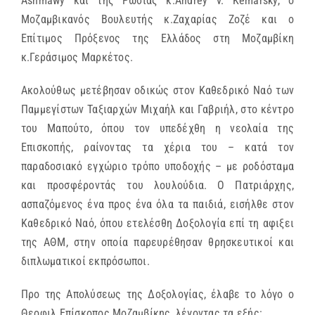
Ashmawy
και της Ρωσίας κ.
Andrey
V
.
Kemarsky
, ο
Μοζαμβικανός Βουλευτής κ.Ζαχαρίας Ζοζέ και ο
Επίτιμος Πρόξενος της Ελλάδος στη Μοζαμβίκη
κ.Γεράσιμος Μαρκέτος.
Ακολούθως μετέβησαν οδικώς στον Καθεδρικό Ναό των
Παμμεγίστων Ταξιαρχών Μιχαήλ και Γαβριήλ, στο κέντρο
του Μαπούτο, όπου τον υπεδέχθη η νεολαία της
Επισκοπής, ραίνοντας τα χέρια του – κατά τον
παραδοσιακό εγχώριο τρόπο υποδοχής – με ροδόσταμα
και προσφέροντάς του λουλούδια. Ο Πατριάρχης,
ασπαζόμενος ένα προς ένα όλα τα παιδιά, εισήλθε στον
Καθεδρικό Ναό, όπου ετελέσθη Δοξολογία επί τη αφιξει
της ΑΘΜ, στην οποία παρευρέθησαν θρησκευτικοί και
διπλωματικοί εκπρόσωποι.
Προ της Απολύσεως της Δοξολογίας, έλαβε το λόγο ο
Θεοφιλ.Επίσκοπος Μοζαμβίκης, λέγοντας τα εξής: