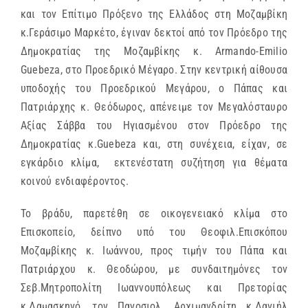
και τον Επίτιμο Πρόξενο της Ελλάδος στη Μοζαμβίκη
κ.Γεράσιμο Μαρκέτο, έγιναν δεκτοί από τον Πρόεδρο της
Δημοκρατίας της Μοζαμβίκης κ. Armando-Emilio
Guebeza, στο Προεδρικό Μέγαρο. Στην κεντρική αίθουσα
υποδοχής του Προεδρικού Μεγάρου, ο Πάπας και
Πατριάρχης κ. Θεόδωρος, απένειμε τον Μεγαλόσταυρο
Αξίας Σάββα του Ηγιασμένου στον Πρόεδρο της
Δημοκρατίας κ.Guebeza και, στη συνέχεια, είχαν, σε
εγκάρδιο κλίμα,
εκτενέστατη συζήτηση για θέματα
κοινού ενδιαφέροντος.
Το βράδυ, παρετέθη σε οικογενειακό κλίμα στο
Επισκοπείο, δείπνο υπό του Θεοφιλ.Επισκόπου
Μοζαμβίκης κ. Ιωάννου, προς τιμήν του Πάπα και
Πατριάρχου κ. Θεοδώρου, με συνδαιτημόνες τον
Σεβ.Μητροπολίτη Ιωαννουπόλεως και Πρετορίας
κ.Δαμασκηνό, τον Πανοσιολ. Αρχιμανδρίτη κ.Δανιήλ