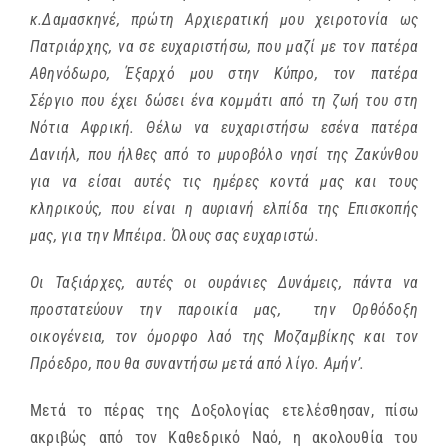
κ.Δαμασκηνέ, πρώτη Αρχιερατική μου χειροτονία ως
Πατριάρχης, να σε ευχαριστήσω, που μαζί με τον πατέρα
Αθηνόδωρο, Έξαρχό μου στην Κύπρο, τον πατέρα
Σέργιο που έχει δώσει ένα κομμάτι από τη ζωή του στη
Νότια Αφρική. Θέλω να ευχαριστήσω εσένα πατέρα
Δανιήλ, που ήλθες από το μυροβόλο νησί της Ζακύνθου
για να είσαι αυτές τις ημέρες κοντά μας και τους
κληρικούς, που είναι η αυριανή ελπίδα της Επισκοπής
μας, για την Μπέιρα. Όλους σας ευχαριστώ.
Οι Ταξιάρχες, αυτές οι ουράνιες Δυνάμεις, πάντα να
προστατεύουν την παροικία μας, την Ορθόδοξη
οικογένεια, τον όμορφο λαό της Μοζαμβίκης και τον
Πρόεδρο, που θα συναντήσω μετά από λίγο. Αμήν’.
Μετά το πέρας της Δοξολογίας ετελέσθησαν, πίσω
ακριβώς από τον Καθεδρικό Ναό, η ακολουθία του