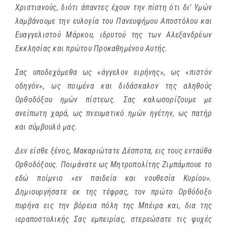
Χριστιανούς, διότι άπαντες έχουν την πίστη ότι δι’ Υμών
λαμβάνουμε την ευλογία του Πανευφήμου Αποστόλου και
Ευαγγελιστού Μάρκου, ιδρυτού της των Αλεξανδρέων
Εκκλησίας και πρώτου Προκαθημένου Αυτής.
Σας υποδεχόμεθα ως «άγγελον ειρήνης», ως «πιστόν
οδηγόν», ως ποιμένα και διδάσκαλον της αληθούς
Ορθοδόξου ημών πίστεως. Σας καλωσορίζουμε με
ανείπωτη χαρά, ως πνευματικό ημών ηγέτην, ως πατήρ
και σύμβουλό μας.
Δεν είσθε ξένος, Μακαριώτατε Δέσποτα, εις τους ενταύθα
Ορθοδόξους. Ποιμάνατε ως Μητροπολίτης Ζιμπάμπουε το
εδώ ποίμνιο «εν παιδεία και νουθεσία Κυρίου».
Δημιουργήσατε εκ της τέφρας, τον πρώτο Ορθόδοξο
πυρήνα εις την βόρεια πόλη της Μπέιρα και, δια της
ιεραποστολικής Σας εμπειρίας, στερεώσατε τις ψυχές