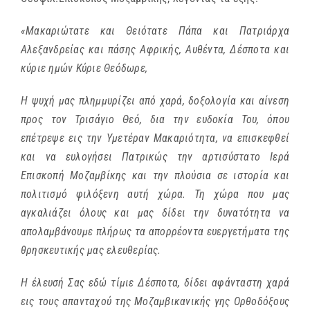
«Μακαριώτατε και Θειότατε Πάπα και Πατριάρχα
Αλεξανδρείας και πάσης Αφρικής, Αυθέντα, Δέσποτα και
κύριε ημών Κύριε Θεόδωρε,
Η ψυχή μας πλημμυρίζει από χαρά, δοξολογία και αίνεση
προς τον Τρισάγιο Θεό, δια την ευδοκία Του, όπου
επέτρεψε εις την Υμετέραν Μακαριότητα, να επισκεφθεί
και να ευλογήσει Πατρικώς την αρτισύστατο Ιερά
Επισκοπή Μοζαμβίκης και την πλούσια σε ιστορία και
πολιτισμό φιλόξενη αυτή χώρα. Τη χώρα που μας
αγκαλιάζει όλους και μας δίδει την δυνατότητα να
απολαμβάνουμε πλήρως τα απορρέοντα ευεργετήματα της
θρησκευτικής μας ελευθερίας.
Η έλευσή Σας εδώ τίμιε Δέσποτα, δίδει αφάνταστη χαρά
εις τους απανταχού της Μοζαμβικανικής γης Ορθοδόξους