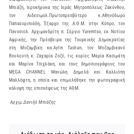
Μπιάζη, Ιεροκήρυκα της Ιεράς Μητροπόλεως Ζακύνθου,
τον Αιδεσιμολ.Πρωτοπρεσβύτερο κ.Αθηνόδωρο
Παπαευριπιάδη, Έξαρχο της Α.Θ.Μ. στην Κύπρο, τον
Πανοσιολ. Αρχιμανδρίτη π. Σέργιο Yaremtso, εκ Νοτίου
Αφρικής, την Πρέσβειρα της Τουρκικής Δημοκρατίας
στη Μοζαμβίκη κα.
Aylin
Tashan
, τον Μοζαμβικανό
Βουλευτή κ. Ζαχαρία Ζοζέ, τις κυρίες Μαρία Κασιμάτη
και Μαρίνα Τσιχλάκη, και τους δημοσιογράφους του
MEGA
CHANNEL
Μανώλη Δημελά και Καλλιόπη
Μαλλόφτη, η οποία και επιμελήθηκε την φωτογραφική
κάλυψη της επισκέψεως της ΑΘΜ.
Αρχιμ.Δανιήλ Μπιάζης