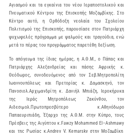
Αγιασμού και τα εγκαίνια του νέου Ιεραποστολικού και
Πνευματικού Κέντρου της Επισκοπής Μοζαμβίκης. Στο
Κέντρο αυτό, η Ορθόδοξη νεολαία του Σχολείου
Πολιτισμού της Επισκοπής, παρουσίασε στον Πατριάρχη
ψυχωφελές πρόγραμμα με ψαλμούς και τραγούδια, ενώ
μετά το πέρας του προγράμματος παρετέθη δεξίωση.
Το απόγευμα της ίδιας ημέρας, η Α.Θ.Μ., ο Πάπας και
Πατριάρχης Αλεξανδρείας και πάσης Αφρικής κ.
Θεόδωρος, συνοδευόμενος από τον Σεβ.Μητροπολίτη
Ιωαννουπόλεως και Πρετορίας κ. Δαμασκηνό, τον
Πανοσιολ.Αρχιμανδρίτη κ. Δανιήλ Μπιάζη, Ιεροκήρυκα
της Ιεράς Μητροπόλεως Ζακύνθου, τον
Αιδεσιμολ.Πρωτοπρεσβύτερο κ.Αθηνόδωρο
Παπαευριπιάδη, Έξαρχο της Α.Θ.Μ. στην Κύπρο, τους
Πρέσβεις της Αιγύπτου κ.
Fawzy
Mohammed
El
–
Ashmawy
και της Ρωσίας κ.
Andrey
V
.
Kemarsky
στην Μοζαμβίκη