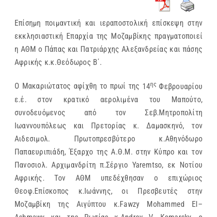
Επίσημη ποιμαντική και ιεραποστολική επίσκεψη στην
εκκλησιαστική Επαρχία της Μοζαμβίκης
πραγματοποιεί
η ΑΘΜ ο Πάπας και Πατριάρχης Αλεξανδρείας και πάσης
Αφρικής κ.κ.Θεόδωρος Β΄.
ης
Ο Μακαριώτατος αφίχθη το πρωί της
14
Φεβρουαρίου
ε.έ. στον κρατικό αερολιμένα του Μαπούτο,
συνοδευόμενος από τον Σεβ.Μητροπολίτη
Ιωαννουπόλεως και Πρετορίας κ. Δαμασκηνό, τον
Αιδεσιμολ. Πρωτοπρεσβύτερο κ.Αθηνόδωρο
Παπαευριπιάδη, Έξαρχο της Α.Θ.Μ. στην Κύπρο και τον
Πανοσιολ. Αρχιμανδρίτη π.Σέργιο Yaremtso, εκ Νοτίου
Αφρικής. Τον ΑΘΜ υπεδέχθησαν ο επιχώριος
Θεοφ.Επίσκοπος κ.Ιωάννης, οι Πρεσβευτές στην
Μοζαμβίκη της Αιγύπτου κ.
Fawzy
Mohammed
El
–