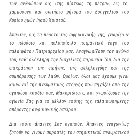
των ανθρώπων εις «της πίστεως τη πέτρα», εις το
χαρμόσυνο και σωτήριο μήνυμα του Ευαγγελίου του
Κυρίου ημών Ιησού Χριστού.
Άπαντες, εις τα πέρατα της αφρικανικής γης, γνωρίζουν
το πλούσιο και πολυποίκιλο ποιμαντικό έργο του
παλαιφάτου Πατριαρχείου μας. Αναγνωρίζουν τον αγώνα
του, καθ’ ολόκληρη την δισχιλιετή παρουσία Του, δια την
επικράτηση της ειρήνης, της αλληλεγγύης και της
συμπόρευσης των λαών. Ομοίως, όλοι μας έχουμε γίνει
κοινωνοί της πνευματικής στοργής που πηγάζει από την
αγαπώσα καρδία σας, Μακαριώτατε, και γνωρίζουμε την
αγωνία Σας για το μέλλον τούτης της ταλαιπωρημένης
απέραντης αφρικανικής ηπείρου.
Δια τούτο άπαντες Σας αγαπούν. Άπαντες εναγωνίως
ζητούν να γίνουν ακροατές του στηρικτικού πνευματικού