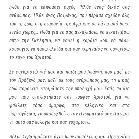
ήλθε για να εκφράσει ευχές. Ήλθε ένας δικός σας
άνθρωπος. Ήλθε ένας Ποιμένας, που πέρασε σχεδόν όλη
του τη ζωή, στη διακονία της Αφρικής σε πάνω από δέκα
εννέα χώρες… Ήλθα για να σας αγκαλιάσω, να εγκαινιάσω
αυτή την Εκκλησία, να χαρεί η καρδιά μου, να πάρω
κουράγιο, να πάρω ελπίδα και σαν κυρηναίος να συνεχίσω
το έργο του Χριστού.
Σε ευχαριστώ γιέ μου και παιδί μου Ιωάννη, που μαζί με
τον Πρόξενό μας, μαζί με τους ανθρώπους μας, τη μικρή
εδώ παροικία, ετοιμάσατε την υποδοχή μου. Εσάς παιδιά
μου, που στολιστήκατε σαν νύμφες Χριστού, για να
ψάλλετε τόσο όμορφα, στα ελληνικά και στα
πορτογέζικα, να υποδεχθείτε τον Πνευματικό σας Πατέρα,
γι’ αυτό σας ευλογώ και σας ευχαριστώ.
Θέλω Σεβασμιώτατε άγιε Ιωαννουπόλεως και Πρετορίας