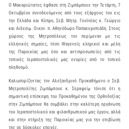
Ο Μακαριώτατος έφθασε στη Ζιμπάμπουε την Τετάρτη, 7
Οκτωβρίου συνοδευόμενος από τους εξάρχους του εις
την Ελλάδα και Κύπρο, Σεβ. Μητρ. Γουϊνέας κ. Γεώργιο
και Αιδεσιμ. Οικον. π. Αθηνόδωρο Παπαευρυπιάδη. Στους
χώρους της Μητροπόλεως τον περίμεναν με τις
ελληνικές σημαίες, τόσο Ιθαγενείς κληρικοί και μέλη
της Παροικίας μας όσο και αντιπροσωπείες από τις
τοπικές Ιεραποστολικές μας ενορίες από το τοπικό
πληθυσμό.
Καλωσορίζοντας τον Αλεξανδρινό Προκαθήμενο ο Σεβ.
Μητροπολίτης Ζιμπάμπουε κ. Σεραφείμ τόνισε ότι η
σημαντική επίσκεψη του Προκαθημένου της Ορθοδοξίας
στην Ζιμπάμπουε θα συμβάλει στην καλύτερη οργάνωση
του Ιεραποστολικού και φιλανθρωπικού μας έργου, αλλά
και στην στήριξη της Παροικίας μας για την επιβίωση
της σε δύσκολες εποχές.