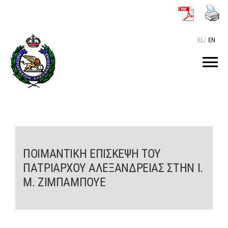
Μετάβαση
στο
περιεχόμενο
EL
/
EN
Tog
Nav
ΑΡΧΙΚΗ
O ΠΑΤΡΙΑΡΧΗΣ
ΠΟΙΜΑΝΤΙΚΗ ΕΠΙΣΚΕΨΗ ΤΟΥ
ΠΑΤΡΙΑΡΧΟΥ ΑΛΕΞΑΝΔΡΕΙΑΣ ΣΤΗΝ Ι.
ΤΟ ΠΑΤΡΙΑΡΧΕΙΟ
Μ. ΖΙΜΠΑΜΠΟΥΕ
KEIMENA