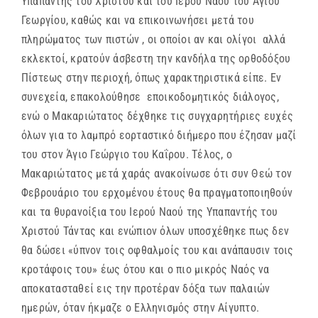
Υπαπαντής του Χριστού και του Ιερού Ναού του Αγίου
Γεωργίου, καθώς και να επικοινωνήσει μετά του
πληρώματος των πιστών , οι οποίοι αν και ολίγοι αλλά
εκλεκτοί, κρατούν άσβεστη την κανδήλα της ορθοδόξου
Πίστεως στην περιοχή, όπως χαρακτηριστικά είπε. Εν
συνεχεία, επακολούθησε επoικοδομητικός διάλογος,
ενώ ο Μακαριώτατος δέχθηκε τις συγχαρητήριες ευχές
όλων για το λαμπρό εορταστικό διήμερο που έζησαν μαζί
του στον Άγιο Γεώργιο του Καΐρου. Τέλος, ο
Μακαριώτατος μετά χαράς ανακοίνωσε ότι συν Θεώ τον
Φεβρουάριο του ερχομένου έτους θα πραγματοποιηθούν
και τα θυρανοίξια του Ιερού Ναού της Υπαπαντής του
Χριστού Τάντας και ενώπιον όλων υποσχέθηκε πως δεν
θα δώσει «ύπνον τοις οφθαλμοίς του και ανάπαυσιν τοις
κροτάφοις του» έως ότου και ο πιο μικρός Ναός να
αποκατασταθεί εις την προτέραν δόξα των παλαιών
ημερών, όταν ήκμαζε ο Ελληνισμός στην Αίγυπτο.