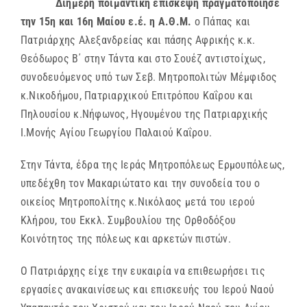
Διήμερη ποιμαντική επίσκεψη πραγματοποίησε
την 15η και 16η Mαίου ε.έ. η Α.Θ.Μ.
ο Πάπας και
Πατριάρχης Αλεξανδρείας και πάσης Αφρικής κ.κ.
Θεόδωρος Β΄ στην Τάντα και στο Σουέζ αντιστοίχως,
συνοδευόμενος υπό των Σεβ. Μητροπολιτών Μέμφιδος
κ.Νικοδήμου, Πατριαρχικού Επιτρόπου Καΐρου και
Πηλουσίου κ.Νήφωνος, Ηγουμένου της Πατριαρχικής
Ι.Μονής Αγίου Γεωργίου Παλαιού Καΐρου.
Στην Τάντα, έδρα της Ιεράς Μητροπόλεως Ερμουπόλεως,
υπεδέχθη τον Μακαριώτατο και την συνοδεία του ο
οικείος Μητροπολίτης κ.Νικόλαος μετά του ιερού
Κλήρου, του Εκκλ. Συμβουλίου της Ορθοδόξου
Κοινότητος της πόλεως και αρκετών πιστών.
Ο Πατριάρχης είχε την ευκαιρία να επιθεωρήσει τις
εργασίες ανακαινίσεως και επισκευής του Ιερού Ναού