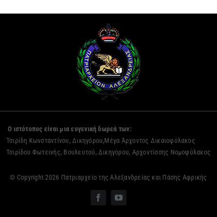
Ο ιστότοπος είναι μια ευγενική δωρεά των:
Τσιρίδη Κωνσταντίνου, Δικηγόρου,Μέγα Άρχοντος Δικαιοφύλακος
Τσιρίδου Φωτεινής, Βουλευτού, Δικηγόρου, Αρχοντίσσης Νομοφύλακος
© Copyright 2026 Πατριαρχείο της Αλεξανδρείας και Πάσης Αφρικής