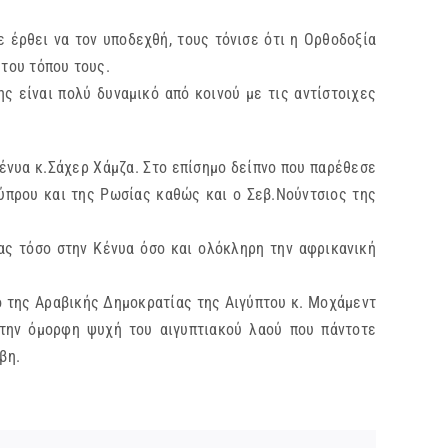
ρθει να τον υποδεχθή, τους τόνισε ότι η Ορθοδοξία
 του τόπου τους.
είναι πολύ δυναμικό από κοινού με τις αντίστοιχες
υα κ.Σάχερ Χάμζα. Στο επίσημο δείπνο που παρέθεσε
ύπρου και της Ρωσίας καθώς και ο Σεβ.Νούντσιος της
ας τόσο στην Κένυα όσο και ολόκληρη την αφρικανική
ης Αραβικής Δημοκρατίας της Αιγύπτου κ. Μοχάμεντ
την όμορφη ψυχή του αιγυπτιακού λαού που πάντοτε
έσβη.