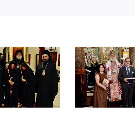
Νέος Αρχιμανδρίτης
Νέος Μονα
και Πατριαρχική Τιμή
Πατριαρ
στον Γενικό Πρόξενο
Αλεξανδ
Αλεξανδρείας