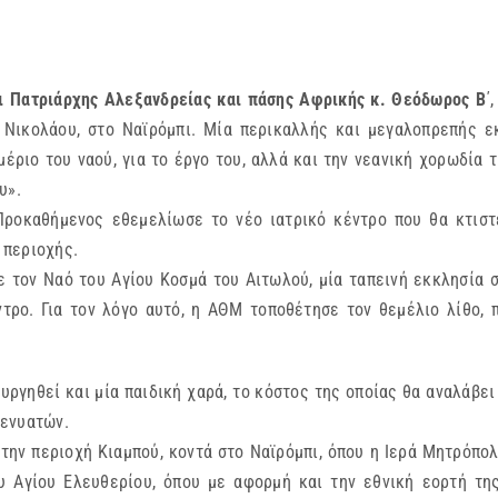
αι Πατριάρχης Αλεξανδρείας και πάσης Αφρικής κ. Θεόδωρος Β
΄
Νικολάου, στο Ναϊρόμπι. Μία περικαλλής και μεγαλοπρεπής ε
ριο του ναού, για το έργο του, αλλά και την νεανική χορωδία τ
υ».
ενος εθεμελίωσε το νέο ιατρικό κέντρο που θα κτιστεί 
 περιοχής.
αό του Αγίου Κοσμά του Αιτωλού, μία ταπεινή εκκλησία στη
ντρο. Για τον λόγο αυτό, η ΑΘΜ τοποθέτησε τον θεμέλιο λίθο,
εί και μία παιδική χαρά, το κόστος της οποίας θα αναλάβει 
κενυατών.
ην περιοχή Κιαμπού, κοντά στο Ναϊρόμπι, όπου η Ιερά Μητρόπολ
Αγίου Ελευθερίου, όπου με αφορμή και την εθνική εορτή της