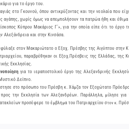
άριο για το έργο του.
το Γκουνού, όπου αντικρύζοντας και την νεολαία που είχε έ
της αγάπης, χωρίς όμως να απεμπολήσουν τα πατρώα ήθη και έθιμα
 Κύπρου Μακάριος Γ΄», για την οποία είπε ότι το έργο της 
ην Αλεξάνδρεια και στην Κινσάσα.
ξε στον Μακαριώτατο ο Εξοχ. Πρέσβης της Αιγύπτου στην Κέν
ριαρχείου, παραβρέθηκαν οι Εξοχ.Πρέσβεις της Ελλάδας, της Κ
ικής Εκκλησίας.
ανοποίηση
για το ιεραποστολικό έργο της Αλεξανδρινής Εκκλησί
 Μυστικό Δείπνο.
ε στο πρόσωπο του Πρέσβη κ. Χάμζα τον Εξοχώτατο Πρόεδρο τ
 προς την Εκκλησία των Αλεξανδρέων. Παράλληλα, μίλησε για 
. Κατακλείων προσέφερε το έμβλημα του Πατριαρχείου σ
. Πρ
τον κ