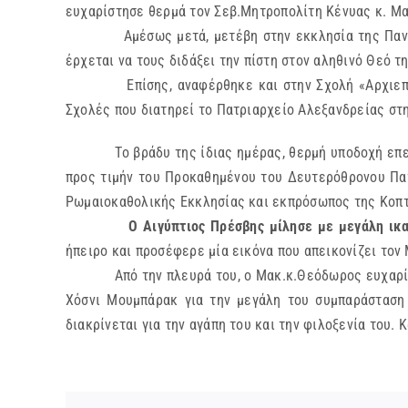
ευχαρίστησε θερμά τον Σεβ.Μητροπολίτη Κένυας κ. Μακ
Αμέσως μετά, μετέβη στην εκκλησία της Παναγιάς σ
έρχεται να τους διδάξει την πίστη στον αληθινό Θεό 
Επίσης, αναφέρθηκε και στην Σχολή «Αρχιεπίσκοπος
Σχολές που διατηρεί το Πατριαρχείο Αλεξανδρείας στ
Το βράδυ της ίδιας ημέρας, θερμή υποδοχή επεφύλα
προς τιμήν του Προκαθημένου του Δευτερόθρονου Πατ
Ρωμαιοκαθολικής Εκκλησίας και εκπρόσωπος της Κοπτ
Ο Αιγύπτιος Πρέσβης μίλησε με μεγάλη ικ
ήπειρο και προσέφερε μία εικόνα που απεικονίζει τον
Από την πλευρά του, ο Μακ.κ.Θεόδωρος ευχαρίστησ
Χόσνι Μουμπάρακ για την μεγάλη του συμπαράσταση
διακρίνεται για την αγάπη του και την φιλοξενία του