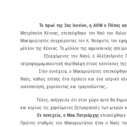
Το πρωί της 2ας Ιουνίου, η ΑΘΜ ο Πάπας κ
Μητρόπολη Κένυας, επισκέφθηκε τον Ναό του Αγίου 
Μακαριώτατος συγχαίροντας τον π. Νεόφυτο, τον εφημέ
μέλλον της Κέυνας. Το μέλλον της αφρικανικής ηπείρο
Εξερχόμενος του Ναού, ο Αλεξανδρινός Προκαθήμ
ιατροφαρμαμακευτική περίθαλψη στους κατοίκους της
Στην συνέχεια, ο Μακαριώτατος επισκέφθηκε τον Ν
Ναός, καθώς επίσης ένα σχολείο και ένα ιατρικό κέ
ικανοποίηση, χορεύοντας και τραγουδώντας…
Τέλος, ανήγγειλε ότι στον χώρο αυτό θα δημιουργηθ
και κυρίως τις χαρούμενες ζητωκραυγές των μικρών 
Εν συνεχεία, ο Μακ.Πατριάρχης
επισκέφθηκε τ
Πρώτος σταθμός του Μακαριωτάτου ήταν ο Ναός του 