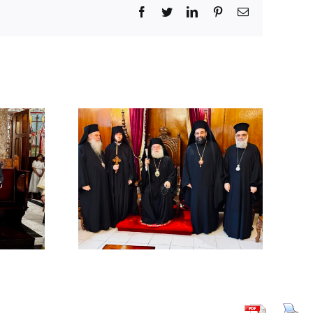
Facebook
Twitter
LinkedIn
Pinterest
Email
χός στο
χείο
ρείας