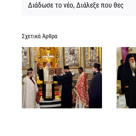
Διάδωσε το νέο, Διάλεξε που θες
Σχετικά Άρθρα
ρεια
Ίδρυση Γυναικείας
:
Ιεράς Πατριαρχικής
ή
Μονής και μοναχική
την
κουρά δύο νέων
ων
μοναζουσών