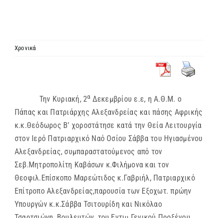
ΙΕΡΑΡΧΙΑ
ΜΗΤΡΟΠΟΛΕΙΣ & ΕΠΙΣΚΟΠΕΣ
Χρονικά
MEDIA
α
Την Κυριακή, 2
Δεκεμβρίου ε.ε, η Α.Θ.Μ. ο
ΕΝΗΜΕΡΩΣΗ
Πάπας και Πατριάρχης Αλεξανδρείας και πάσης Αφρικής
κ.κ.Θεόδωρος Β’ χοροστάτησε κατά την Θεία Λειτουργία
ΣΥΝΔΕΣΕΙΣ
στον Ιερό Πατριαρχικό Ναό Οσίου Σάββα του Ηγιασμένου
Αλεξανδρείας, συμπαραστατούμενος από τον
Σεβ.Μητροπολίτη Καβάσων κ.Φιλήμονα και τον
Θεοφιλ.Επίσκοπο Μαρεώτιδος κ.Γαβριήλ, Πατριαρχικό
Επίτροπο Αλεξανδρείας,παρουσία των Εξοχωτ. πρώην
Υπουργών κ.κ.Σάββα Τσιτουρίδη και Νικόλαο
Τσαρτσιώνη, Βουλευτών, του Εντιμ.Γενικού Προξένου