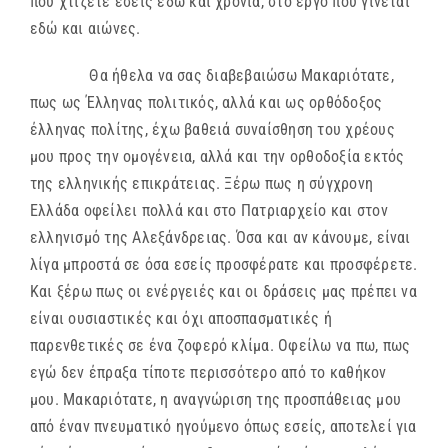
που χτίζετε εσείς εδώ και χρόνια, στο έργο που γίνεται
εδώ και αιώνες.
Θα ήθελα να σας διαβεβαιώσω Μακαριότατε,
πως ως Έλληνας πολιτικός, αλλά και ως ορθόδοξος
έλληνας πολίτης, έχω βαθειά συναίσθηση του χρέους
μου προς την ομογένεια, αλλά και την ορθοδοξία εκτός
της ελληνικής επικράτειας. Ξέρω πως η σύγχρονη
Ελλάδα οφείλει πολλά και στο Πατριαρχείο και στον
ελληνισμό της Αλεξάνδρειας. Όσα και αν κάνουμε, είναι
λίγα μπροστά σε όσα εσείς προσφέρατε και προσφέρετε.
Και ξέρω πως οι ενέργειές και οι δράσεις μας πρέπει να
είναι ουσιαστικές και όχι αποσπασματικές ή
παρενθετικές σε ένα ζοφερό κλίμα. Οφείλω να πω, πως
εγώ δεν έπραξα τίποτε περισσότερο από το καθήκον
μου. Μακαριότατε, η αναγνώριση της προσπάθειας μου
από έναν πνευματικό ηγούμενο όπως εσείς, αποτελεί για