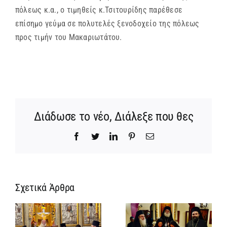
πόλεως κ.α., ο τιμηθείς κ.Τσιτουρίδης παρέθεσε
επίσημο γεύμα σε πολυτελές ξενοδοχείο της πόλεως
προς τιμήν του Μακαριωτάτου.
Διάδωσε το νέο, Διάλεξε που θες
Facebook
Twitter
LinkedIn
Pinterest
Email
Σχετικά Άρθρα
Ίδρυση
Νέος
α
Γυναικείας
Αρχιμανδρίτη
:
Ιεράς
και