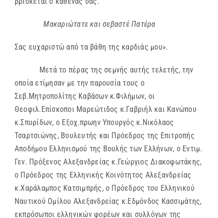
βρίσκεται ο καθένας σας.
Μακαριώτατε και σεβαστέ Πατέρα
Σας ευχαριστώ από τα βάθη της καρδιάς μου».
Μετά το πέρας της σεμνής αυτής τελετής, την
οποία ετίμησαν με την παρουσία τους ο
Σεβ.Μητροπολίτης Καβάσων κ.Φιλήμων, οι
Θεοφιλ.Επίσκοποι Μαρεώτιδος κ.Γαβριήλ και Κανώπου
κ.Σπυρίδων, ο Εξοχ.πρωην Υπουργός κ.Νικόλαος
Τσαρτσιώνης, Βουλευτής και Πρόεδρος της Επιτροπής
Αποδήμου Ελληνισμού της Βουλής των Ελλήνων, ο Εντιμ.
Γεν. Πρόξενος Αλεξανδρείας κ.Γεώργιος Διακοφωτάκης,
ο Πρόεδρος της Ελληνικής Κοινότητος Αλεξανδρείας
κ.Χαράλαμπος Κατσιμπρής, ο Πρόεδρος του Ελληνικού
Ναυτικού Ομίλου Αλεξανδρείας κ.Εδμόνδος Κασσιμάτης,
εκπρόσωποι ελληνικών φορέων και συλλόγων της