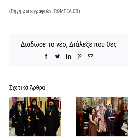
(Πηγή φωτογραφιών: ROMFEA.GR)
Διάδωσε το νέο, Διάλεξε που θες
Facebook
Twitter
LinkedIn
Pinterest
Email
Σχετικά Άρθρα
Νέος
Αρχιμανδρίτης
και
Νέος
ς
Πατριαρχική
Μοναχός στο
Τιμή στον
Πατριαρχείο
Γενικό
Αλεξανδρείας