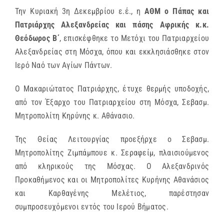
Την Κυριακή 3η Δεκεμβρίου ε.έ., η
ΑΘΜ ο Πάπας και
Πατριάρχης Αλεξανδρείας και πάσης Αφρικής κ.κ.
Θεόδωρος Β΄
, επισκέφθηκε το Μετόχι του Πατριαρχείου
Αλεξανδρείας στη Μόσχα, όπου και εκκλησιάσθηκε στον
Ιερό Ναό των Αγίων Πάντων.
Ο Μακαριώτατος Πατριάρχης, έτυχε θερμής υποδοχής,
από τον Έξαρχο του Πατριαρχείου στη Μόσχα, Σεβασμ.
Μητροπολίτη Κηρύνης κ. Αθάνασιο.
Της Θείας Λειτουργίας προεξήρχε ο Σεβασμ.
Μητροπολίτης Ζιμπάμπουε κ. Σεραφείμ, πλαισιούμενος
από κληρικούς της Μόσχας. Ο Αλεξανδρινός
Προκαθήμενος και οι Μητροπολίτες Κυρήνης Αθανάσιος
και Καρθαγένης Μελέτιος, παρέστησαν
συμπροσευχόμενοι εντός του Ιερού Βήματος.