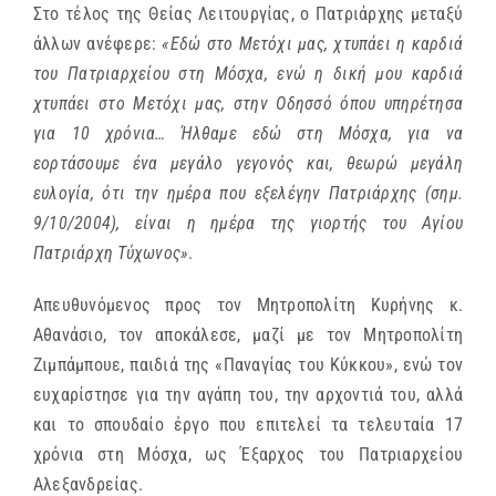
Στο τέλος της Θείας Λειτουργίας, ο Πατριάρχης μεταξύ
άλλων ανέφερε:
«Εδώ στο Μετόχι μας, χτυπάει η καρδιά
του Πατριαρχείου στη Μόσχα, ενώ η δική μου καρδιά
χτυπάει στο Μετόχι μας, στην Οδησσό όπου υπηρέτησα
για 10 χρόνια… Ήλθαμε εδώ στη Μόσχα, για να
εορτάσουμε ένα μεγάλο γεγονός και, θεωρώ μεγάλη
ευλογία, ότι την ημέρα που εξελέγην Πατριάρχης (σημ.
9/10/2004), είναι η ημέρα της γιορτής του Αγίου
Πατριάρχη Τύχωνος»
.
Απευθυνόμενος προς τον Μητροπολίτη Κυρήνης κ.
Αθανάσιο, τον αποκάλεσε, μαζί με τον Μητροπολίτη
Ζιμπάμπουε, παιδιά της «Παναγίας του Κύκκου», ενώ τον
ευχαρίστησε για την αγάπη του, την αρχοντιά του, αλλά
και το σπουδαίο έργο που επιτελεί τα τελευταία 17
χρόνια στη Μόσχα, ως Έξαρχος του Πατριαρχείου
Αλεξανδρείας.