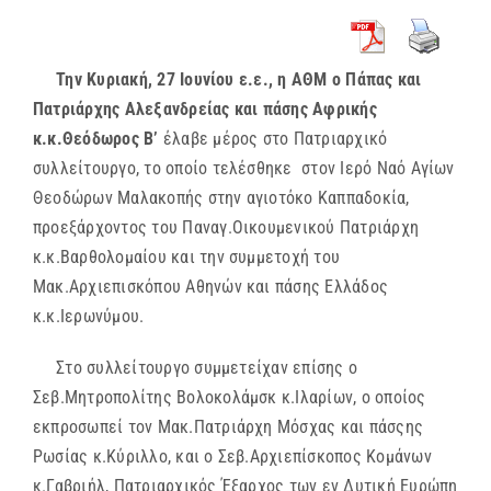
Την Κυριακή, 27 Ιουνίου ε.ε., η ΑΘΜ ο Πάπας και
Πατριάρχης Αλεξανδρείας και πάσης Αφρικής
κ.κ.Θεόδωρος Β’
έλαβε μέρος στο Πατριαρχικό
συλλείτουργο, το οποίο τελέσθηκε στον Ιερό Ναό Αγίων
Θεοδώρων Μαλακοπής στην αγιοτόκο Καππαδοκία,
προεξάρχοντος του Παναγ.Οικουμενικού Πατριάρχη
κ.κ.Βαρθολομαίου και την συμμετοχή του
Μακ.Αρχιεπισκόπου Αθηνών και πάσης Ελλάδος
κ.κ.Ιερωνύμου.
Στο συλλείτουργο συμμετείχαν επίσης ο
Σεβ.Μητροπολίτης Βολοκολάμσκ κ.Ιλαρίων, ο οποίος
εκπροσωπεί τον Μακ.Πατριάρχη Μόσχας και πάσςης
Ρωσίας κ.Κύριλλο, και ο Σεβ.Αρχιεπίσκοπος Κομάνων
κ.Γαβριήλ, Πατριαρχικός Έξαρχος των εν Δυτική Ευρώπη