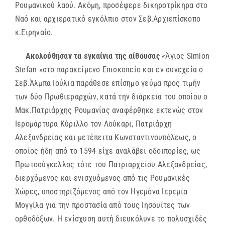
Ρουμανικού λαού. Ακόμη, προσέφερε δικηροτρίκηρα στο
Ναό και αρχιερατικό εγκόλπιο στον Σεβ.Αρχιεπίσκοπο
κ.Ειρηναίο.
Ακολούθησαν τα εγκαίνια της αίθουσας
«Άγιος Simion
Stefan »στο παρακείμενο Επισκοπείο και εν συνεχεία ο
Σεβ.Άλμπα Ιούλια παράθεσε επίσημο γεύμα προς τιμήν
των δύο Πρωθιεραρχών, κατά την διάρκεια του οποίου ο
Μακ.Πατριάρχης Ρουμανίας αναφέρθηκε εκτενώς στον
Ιερομάρτυρα Κύριλλο τον Λούκαρι, Πατριάρχη
Αλεξανδρείας και μετέπειτα Κωνσταντινουπόλεως, ο
οποίος ήδη από το 1594 είχε αναλάβει οδοιπορίες, ως
Πρωτοσύγκελλος τότε του Πατριαρχείου Αλεξανδρείας,
διερχόμενος και ενισχυόμενος από τις Ρουμανικές
Χώρες, υποστηριζόμενος από τον Ηγεμόνα Ιερεμία
Μογγίλα για την προστασία από τους Ιησουίτες των
ορθοδόξων. Η ενίσχυση αυτή διευκόλυνε το πολυσχιδές