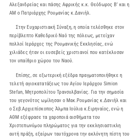
Αλεξανδρείας και πάσης Αφρικής κ.κ. Θεόδωρος Β’ και η
ΑΜ ο Πατριάρχης Ρουμανίας κ.Δανιήλ.
Στην Ευχαριστιακή Σύναξη, η οποία τελέσθηκε στον
περίβλεπτο Καθεδρικό Ναό της πόλεως, μετείχαν
πολλοί Ιεράρχες της Ρουμανικής Εκκλησίας, ενώ
χιλιάδες ήταν οι ευσεβείς χριστιανοί που κατέκλυσαν
τον υπαίθριο χώρου του Ναού.
Επίσης, σε εξωτερική εξέδρα πραγματοποιήθηκε η
τελετή αγιοκατατάξεως του Αγίου Ιεράρχου Simion
Stefan, Μητροπολίτου Τρανσυλβανίας. Για την σημασία
του γεγονότος ωμίλησαν ο Μακ.Ρουμανίας κ.Δανιήλ και
ο Σεβ.Αρχιεπίσκοπος Άλμπα Ιούλια κ.Ειρηναίος, ενώ η
ΑΘΜ εξέφρασε τα χαροποιά αισθήματα του
Χριστεπωνύμου πληρώματος για την εκκλησιαστικλη
αυτή πράξη, εξαίρων ταυτόχρονα την ακλόνητη πίστη του