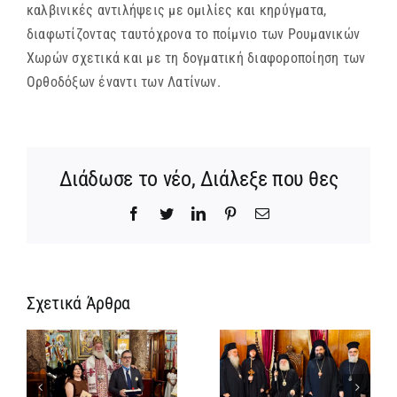
καλβινικές αντιλήψεις με ομιλίες και κηρύγματα,
διαφωτίζοντας ταυτόχρονα το ποίμνιο των Ρουμανικών
Χωρών σχετικά και με τη δογματική διαφοροποίηση των
Ορθοδόξων έναντι των Λατίνων.
Διάδωσε το νέο, Διάλεξε που θες
Facebook
Twitter
LinkedIn
Pinterest
Email
Σχετικά Άρθρα
ΙΕΡΟ
ΜΝΗΜΟΣΥΝΟ
ης
ΤΟΥ
Νέος
ΑΟΙΔΙΜΟΥ
ή
Μοναχός στο