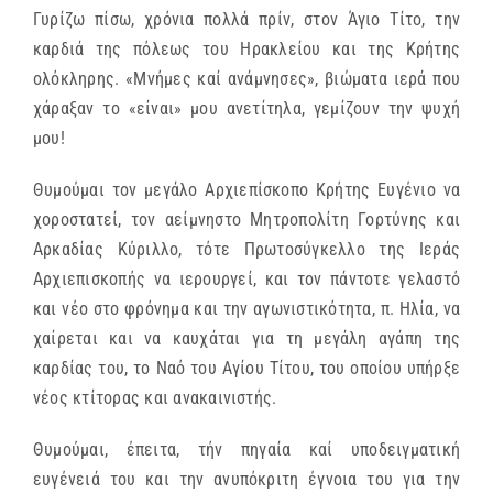
Γυρίζω πίσω, χρόνια πολλά πρίν, στον Άγιο Τίτο, την
καρδιά της πόλεως του Ηρακλείου και της Κρήτης
ολόκληρης. «Μνήμες καί ανάμνησες», βιώματα ιερά που
χάραξαν το «είναι» μου ανετίτηλα, γεμίζουν την ψυχή
μου!
Θυμούμαι τον μεγάλο Αρχιεπίσκοπο Κρήτης Ευγένιο να
χοροστατεί, τον αείμνηστο Μητροπολίτη Γορτύνης και
Αρκαδίας Κύριλλο, τότε Πρωτοσύγκελλο της Ιεράς
Αρχιεπισκοπής να ιερουργεί, και τον πάντοτε γελαστό
και νέο στο φρόνημα και την αγωνιστικότητα, π. Ηλία, να
χαίρεται και να καυχάται για τη μεγάλη αγάπη της
καρδίας του, το Ναό του Αγίου Τίτου, του οποίου υπήρξε
νέος κτίτορας και ανακαινιστής.
Θυμούμαι, έπειτα, τήν πηγαία καί υποδειγματική
ευγένειά του και την ανυπόκριτη έγνοια του για την