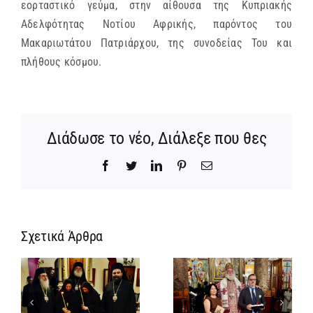
εορταστικό γεύμα, στην αίθουσα της Κυπριακής
Αδελφότητας Νοτίου Αφρικής, παρόντος του
Μακαριωτάτου Πατριάρχου, της συνοδείας Του και
πλήθους κόσμου.
Διάδωσε το νέο, Διάλεξε που θες
Facebook
Twitter
LinkedIn
Pinterest
Email
Σχετικά Άρθρα
Νέος
Αρχιμανδρίτης
και
Νέος
ς
Πατριαρχική
Μοναχός στο