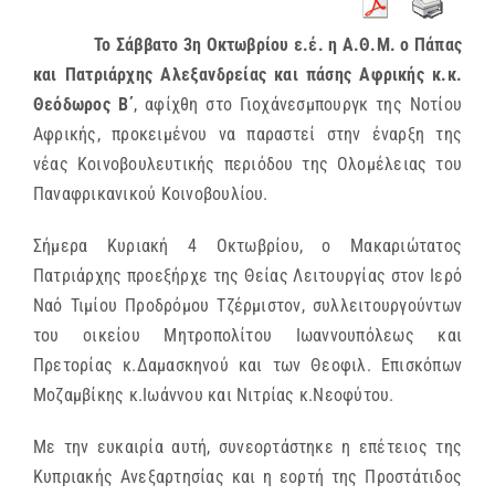
Το Σάββατο 3η Οκτωβρίου ε.έ. η Α.Θ.Μ. ο Πάπας
και Πατριάρχης Αλεξανδρείας και πάσης Αφρικής κ.κ.
Θεόδωρος Β΄
, αφίχθη στο Γιοχάνεσμπουργκ της Νοτίου
Αφρικής, προκειμένου να παραστεί στην έναρξη της
νέας Κοινοβουλευτικής περιόδου της Ολομέλειας του
Παναφρικανικού Κοινοβουλίου.
Σήμερα Κυριακή 4 Οκτωβρίου, ο Μακαριώτατος
Πατριάρχης προεξήρχε της Θείας Λειτουργίας στον Ιερό
Ναό Τιμίου Προδρόμου Τζέρμιστον, συλλειτουργούντων
του οικείου Μητροπολίτου Ιωαννουπόλεως και
Πρετορίας κ.Δαμασκηνού και των Θεοφιλ. Επισκόπων
Μοζαμβίκης κ.Ιωάννου και Νιτρίας κ.Νεοφύτου.
Με την ευκαιρία αυτή, συνεορτάστηκε η επέτειος της
Κυπριακής Ανεξαρτησίας και η εορτή της Προστάτιδος