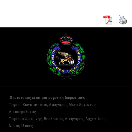
Ο ιστότοπος είναι μια ευγενική δωρεά των:
Τσιρίδη Κωνσταντίνου, Δικηγόρου,Μέγα Άρχοντος
Δικαιοφύλακος
Τσιρίδου Φωτεινής, Βουλευτού, Δικηγόρου, Αρχοντίσσης
Νομοφύλακος