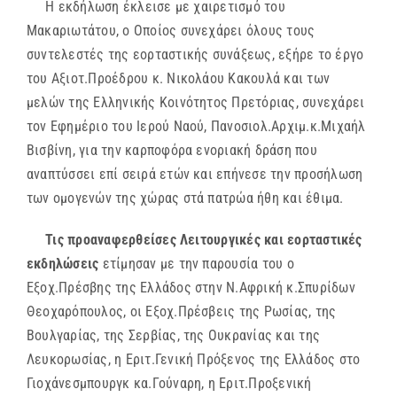
Η εκδήλωση έκλεισε με χαιρετισμό του
Μακαριωτάτου, ο Οποίος συνεχάρει όλους τους
συντελεστές της εορταστικής συνάξεως, εξήρε το έργο
του Αξιοτ.Προέδρου κ. Νικολάου Κακουλά και των
μελών της Ελληνικής Κοινότητος Πρετόριας, συνεχάρει
τον Εφημέριο του Ιερού Ναού, Πανοσιολ.Αρχιμ.κ.Μιχαήλ
Βισβίνη, για την καρποφόρα ενοριακή δράση που
αναπτύσσει επί σειρά ετών και επήνεσε την προσήλωση
των ομογενών της χώρας στά πατρώα ήθη και έθιμα.
Τις προαναφερθείσες Λειτουργικές και εορταστικές
εκδηλώσεις
ετίμησαν με την παρουσία του ο
Εξοχ.Πρέσβης της Ελλάδος στην Ν.Αφρική κ.Σπυρίδων
Θεοχαρόπουλος, οι Εξοχ.Πρέσβεις της Ρωσίας, της
Βουλγαρίας, της Σερβίας, της Ουκρανίας και της
Λευκορωσίας, η Εριτ.Γενική Πρόξενος της Ελλάδος στο
Γιοχάνεσμπουργκ κα.Γούναρη, η Εριτ.Προξενική