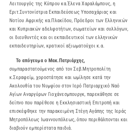
Λειτουργός της Κύπρου κα.Έλενα Χαραλάμπους, η
Εριτ.Συντονίστρια Εκπαιδεύσεως Υποσαχάριας και
Νοτίου Αφρικής κα.Πλακίδου, Πρόεδροι των Ελληνικών
και Κυπριακών αδελφοτήτων, σωματείων και συλλόγων,
οι διευθυντές και οι εκπαιδευτικοί των ελληνικών
εκπαιδευτηρίων, κρατικοί αξιωματούχοι κ.α.
Το απόγευμα ο Μακ.Πατριάρχης,
συμπαραστατούμενος από τον Σεβ.Μητροπολίτη
κ.Σεραφείμ, χοροστάτησε και ωμίλησε κατά την
Ακολουθία του Νυμφίου στον Ιερό Πατριαρχικό Ναό
Αγίων Αναργύρων Γιοχάνεσμπουργκ, παρεκάθησε σε
δείπνο που παρέθεσε η Εκκλησιαστική Επιτροπή και
επισκέφθηκε την παρακειμένη Στέγη Αγάπης της Ιεράς
Μητροπόλεως Ιωαννουπόλεως, όπου περιθάλπονται και
διαβιούν εμπερίστατα παιδιά.