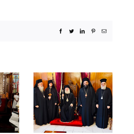
Facebook
Twitter
LinkedIn
Pinterest
Email
χός στο
χείο
ρείας