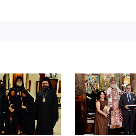
Νέος Αρχιμανδρίτης
Νέος Μονα
και Πατριαρχική Τιμή
Πατριαρ
στον Γενικό Πρόξενο
Αλεξανδ
Αλεξανδρείας