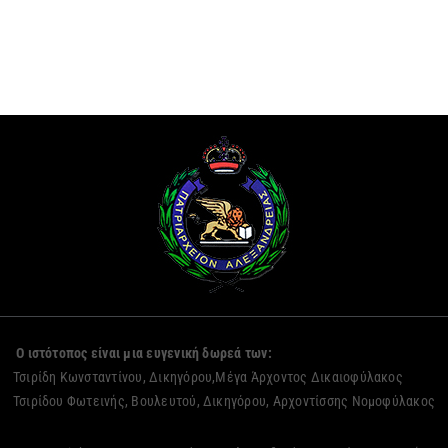
Ο ιστότοπος είναι μια ευγενική δωρεά των:
Τσιρίδη Κωνσταντίνου, Δικηγόρου,Μέγα Άρχοντος Δικαιοφύλακος
Τσιρίδου Φωτεινής, Βουλευτού, Δικηγόρου, Αρχοντίσσης Νομοφύλακος