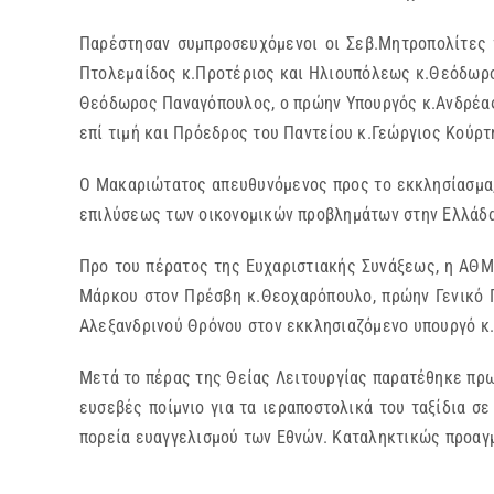
Παρέστησαν συμπροσευχόμενοι οι Σεβ.Μητροπολίτες 
Πτολεμαίδος κ.Προτέριος και Ηλιουπόλεως κ.Θεόδωρο
Θεόδωρος Παναγόπουλος, ο πρώην Υπουργός κ.Ανδρέας 
επί τιμή και Πρόεδρος του Παντείου κ.Γεώργιος Κούρτ
Ο Μακαριώτατος απευθυνόμενος προς το εκκλησίασμα,
επιλύσεως των οικονομικών προβλημάτων στην Ελλάδα,
Προ του πέρατος της Ευχαριστιακής Συνάξεως, η ΑΘΜ
Μάρκου στον Πρέσβη κ.Θεοχαρόπουλο, πρώην Γενικό Γ
Αλεξανδρινού Θρόνου στον εκκλησιαζόμενο υπουργό κ
Μετά το πέρας της Θείας Λειτουργίας παρατέθηκε πρω
ευσεβές ποίμνιο για τα ιεραποστολικά του ταξίδια σ
πορεία ευαγγελισμού των Εθνών. Καταληκτικώς προαγμ