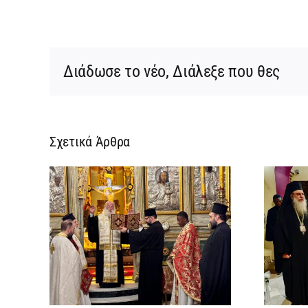
Διάδωσε το νέο, Διάλεξε που θες
Σχετικά Άρθρα
ρεια
Ίδρυση Γυναικείας
:
Ιεράς Πατριαρχικής
ή
Μονής και μοναχική
την
κουρά δύο νέων
ων
μοναζουσών