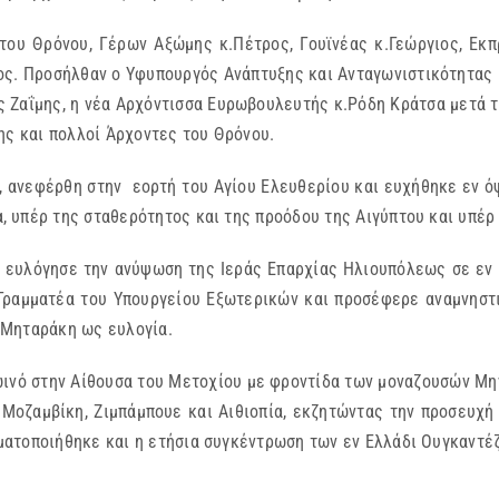
του Θρόνου, Γέρων Αξώμης κ.Πέτρος, Γουϊνέας κ.Γεώργιος, Εκ
ς. Προσήλθαν ο Υφυπουργός Ανάπτυξης και Ανταγωνιστικότητας
Ζαΐμης, η νέα Αρχόντισσα Ευρωβουλευτής κ.Ρόδη Κράτσα μετά τ
ης και πολλοί Άρχοντες του Θρόνου.
 ανεφέρθη στην εορτή του Αγίου Ελευθερίου και ευχήθηκε εν ό
 υπέρ της σταθερότητος και της προόδου της Αιγύπτου και υπέρ
 ευλόγησε την ανύψωση της Ιεράς Επαρχίας Ηλιουπόλεως σε εν 
ραμματέα του Υπουργείου Εξωτερικών και προσέφερε αναμνηστι
.Μηταράκη ως ευλογία.
ινό στην Αίθουσα του Μετοχίου με φροντίδα των μοναζουσών Μη
ε Μοζαμβίκη, Ζιμπάμπουε και Αιθιοπία, εκζητώντας την προσευχή
ατοποιήθηκε και η ετήσια συγκέντρωση των εν Ελλάδι Ουγκαντέ