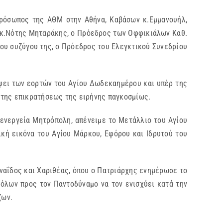
πρόσωπος της ΑΘΜ στην Αθήνα, Καβάσων κ.Εμμανουήλ,
 κ.Νότης Μηταράκης, ο Πρόεδρος των Οφφικιάλων Καθ.
ου συζύγου της, ο Πρόεδρος του Ελεγκτικού Συνεδρίου
ψει των εορτών του Αγίου Δωδεκαημέρου και υπέρ της
 της επικρατήσεως της ειρήνης παγκοσμίως.
ενεργεία Μητρόπολη, απένειμε το Μετάλλιο του Αγίου
κή εικόνα του Αγίου Μάρκου, Εφόρου και Ιδρυτού του
ναΐδος και Χαριθέας, όπου ο Πατριάρχης ενημέρωσε το
 όλων προς τον Παντοδύναμο να τον ενισχύει κατά την
ζων.