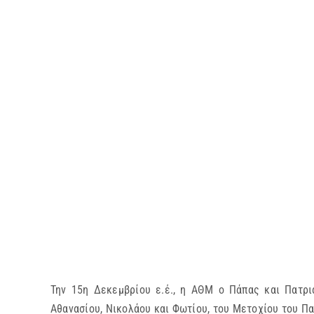
Την 15η Δεκεμβρίου ε.έ., η ΑΘΜ ο Πάπας και Πατρι
Αθανασίου, Νικολάου και Φωτίου, του Μετοχίου του Π