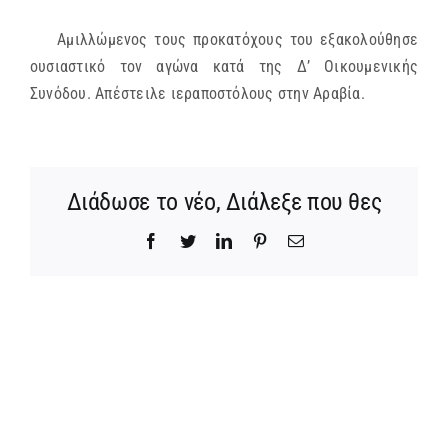
ΜΗΤΡΟΠΟΛΕΙΣ & ΕΠΙΣΚΟΠΕΣ
Αμιλλώμενος τους προκατόχους του εξακολούθησε
ουσιαστικό τον αγώνα κατά της Δ’ Οικουμενικής
Συνόδου.
Απέστειλε ιεραποστόλους στην Αραβία.
MEDIA
ΕΝΗΜΕΡΩΣΗ
Διάδωσε το νέο, Διάλεξε που θες
ΣΥΝΔΕΣΕΙΣ
Facebook
Twitter
LinkedIn
Pinterest
Email