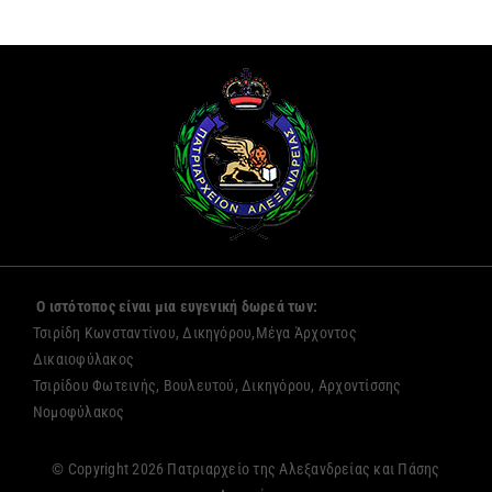
Ο ιστότοπος είναι μια ευγενική δωρεά των:
Τσιρίδη Κωνσταντίνου, Δικηγόρου,Μέγα Άρχοντος
Δικαιοφύλακος
Τσιρίδου Φωτεινής, Βουλευτού, Δικηγόρου, Αρχοντίσσης
Νομοφύλακος
© Copyright 2026 Πατριαρχείο της Αλεξανδρείας και Πάσης