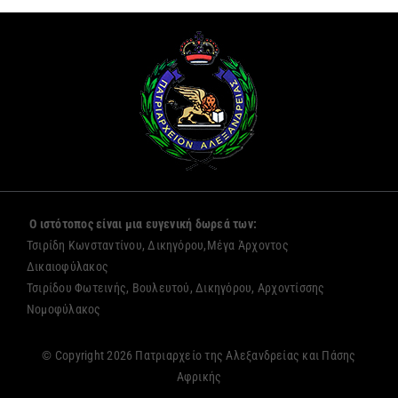
Ο ιστότοπος είναι μια ευγενική δωρεά των:
Τσιρίδη Κωνσταντίνου, Δικηγόρου,Μέγα Άρχοντος
Δικαιοφύλακος
Τσιρίδου Φωτεινής, Βουλευτού, Δικηγόρου, Αρχοντίσσης
Νομοφύλακος
© Copyright 2026 Πατριαρχείο της Αλεξανδρείας και Πάσης
Αφρικής