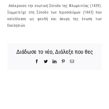
Απέκρουσε την ενωτική Σύνοδο της Φλωρεντίας (1439).
ΜΗΤΡΟΠΟΛΕΙΣ & ΕΠΙΣΚΟΠΕΣ
Συμμετείχε στη Σύνοδο των Ιεροσολύμων (1443) που
κατεδίκασε ως ψευδή και άκυρη της ένωση των
MEDIA
Εκκλησιών.
ΕΝΗΜΕΡΩΣΗ
Διάδωσε το νέο, Διάλεξε που θες
ΣΥΝΔΕΣΕΙΣ
Facebook
Twitter
LinkedIn
Pinterest
Email