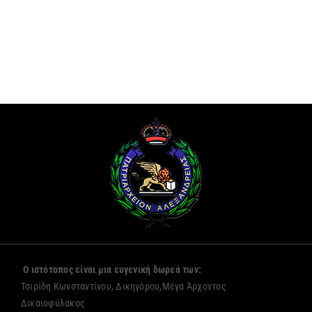
Ο ιστότοπος είναι μια ευγενική δωρεά των:
Τσιρίδη Κωνσταντίνου, Δικηγόρου,Μέγα Άρχοντος
Δικαιοφύλακος