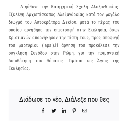
Διηύθυνε την Κατηχητική Σχολή Αλεξανδρείας.
ΜΗΤΡΟΠΟΛΕΙΣ & ΕΠΙΣΚΟΠΕΣ
Εξελέγη Αρχιεπίσκοπος Αλεξανδρείας κατά τον μεγάλο
διωγμό του Αυτοκράτορα Δεκίου, μετά το πέρας του
MEDIA
οποίου αρνήθηκε την επιστροφή στην Εκκλησία, όσων
Χριστιανών απαρνήθησαν την πίστη τους, προς αποφυγή
του μαρτυρίου (lapsi).Η άρνησή του προκάλεσε την
ΕΝΗΜΕΡΩΣΗ
σύγκληση Συνόδου στην Ρώμη, για την ποιμαντική
διευθέτηση του θέματος. Τιμάται ως Άγιος της
ΣΥΝΔΕΣΕΙΣ
Εκκλησίας.
Διάδωσε το νέο, Διάλεξε που θες
Facebook
Twitter
LinkedIn
Pinterest
Email