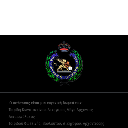
Ο ιστότοπος είναι μια ευγενική δωρεά των:
Τσιρίδη Κωνσταντίνου, Δικηγόρου,Μέγα Άρχοντος
Δικαιοφύλακος
Τσιρίδου Φωτεινής, Βουλευτού, Δικηγόρου, Αρχοντίσσης