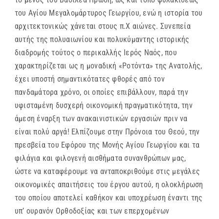
του Αγίου Μεγαλομάρτυρος Γεωργίου, ενώ η ιστορία του
αρχιτεκτονικώς χάνεται στους π.Χ αιώνες. Συνεπεία
αυτής της πολυαιωνίου και πολυκύμαντης ιστορικής
διαδρομής τούτος ο περικαλλής Ιερός Ναός, που
χαρακτηρίζεται ως η μοναδική «Ροτόντα» της Ανατολής,
έχει υποστή σημαντικότατες φθορές από τον
πανδαμάτορα χρόνο, οι οποίες επιβάλλουν, παρά την
υφισταμένη δυσχερή οικονομική πραγματικότητα, την
άμεση έναρξη των ανακαινιστικών εργασιών πριν να
είναι πολύ αργά! Ελπίζουμε στην Πρόνοια του Θεού, την
πρεσβεία του Εφόρου της Μονής Αγίου Γεωργίου και τα
φιλάγια και φιλογενή αισθήματα συνανθρώπων μας,
ώστε να καταφέρουμε να ανταποκριθούμε στις μεγάλες
οικονομικές απαιτήσεις του έργου αυτού, η ολοκλήρωση
του οποίου αποτελεί καθήκον και υποχρέωση έναντι της
υπ’ ουρανόν Ορθοδοξίας και των επερχομένων