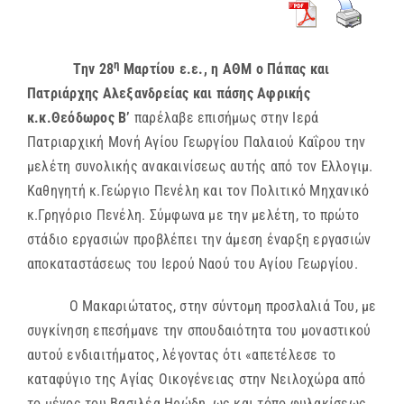
η
T
ην 28
Μαρτίου ε.ε., η ΑΘΜ ο Πάπας και
Πατριάρχης Αλεξανδρείας και πάσης Αφρικής
κ.κ.Θεόδωρος Β’
παρέλαβε επισήμως στην Ιερά
Πατριαρχική Μονή Αγίου Γεωργίου Παλαιού Καΐρου την
μελέτη συνολικής ανακαινίσεως αυτής από τον Ελλογιμ.
Καθηγητή κ.Γεώργιο Πενέλη και τον Πολιτικό Μηχανικό
κ.Γρηγόριο Πενέλη. Σύμφωνα με την μελέτη, το πρώτο
στάδιο εργασιών προβλέπει την άμεση έναρξη εργασιών
αποκαταστάσεως του Ιερού Ναού του Αγίου Γεωργίου.
Ο Μακαριώτατος, στην σύντομη προσλαλιά Του, με
συγκίνηση επεσήμανε την σπουδαιότητα του μοναστικού
αυτού ενδιαιτήματος, λέγοντας ότι «απετέλεσε το
καταφύγιο της Αγίας Οικογένειας στην Νειλοχώρα από
το μένος του Βασιλέα Ηρώδη, ως και τόπο φυλακίσεως