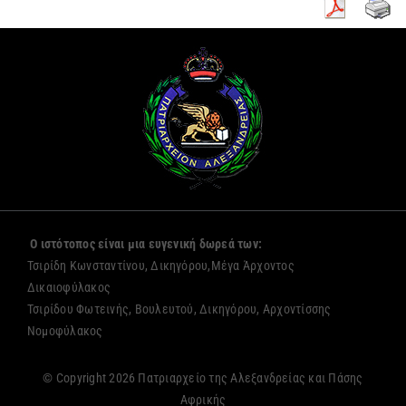
Ο ιστότοπος είναι μια ευγενική δωρεά των:
Τσιρίδη Κωνσταντίνου, Δικηγόρου,Μέγα Άρχοντος
Δικαιοφύλακος
Τσιρίδου Φωτεινής, Βουλευτού, Δικηγόρου, Αρχοντίσσης
Νομοφύλακος
© Copyright 2026 Πατριαρχείο της Αλεξανδρείας και Πάσης
Αφρικής