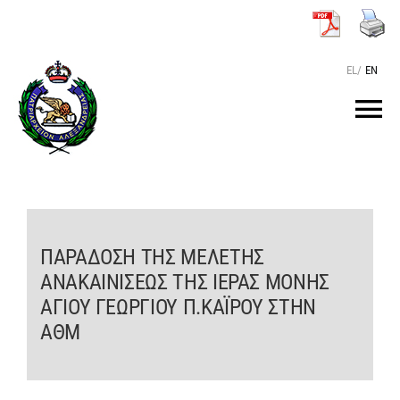
Μετάβαση
στο
περιεχόμενο
EL
/
EN
Tog
Nav
ΑΡΧΙΚΗ
O ΠΑΤΡΙΑΡΧΗΣ
ΠΑΡΑΔΟΣΗ ΤΗΣ ΜΕΛΕΤΗΣ
ΑΝΑΚΑΙΝΙΣΕΩΣ ΤΗΣ ΙΕΡΑΣ ΜΟΝΗΣ
ΤΟ ΠΑΤΡΙΑΡΧΕΙΟ
ΑΓΙΟΥ ΓΕΩΡΓΙΟΥ Π.ΚΑΪΡΟΥ ΣΤΗΝ
ΑΘΜ
KEIMENA