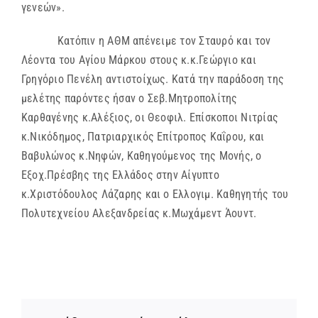
γενεών».
Κατόπιν η ΑΘΜ απένειμε τον Σταυρό και τον
Λέοντα του Αγίου Μάρκου στους κ.κ.Γεώργιο και
Γρηγόριο Πενέλη αντιστοίχως. Κατά την παράδοση της
μελέτης παρόντες ήσαν ο Σεβ.Μητροπολίτης
Καρθαγένης κ.Αλέξιος, οι Θεοφιλ. Επίσκοποι Νιτρίας
κ.Νικόδημος, Πατριαρχικός Επίτροπος Καΐρου, και
Βαβυλώνος κ.Νηφών, Καθηγούμενος της Μονής, ο
Εξοχ.Πρέσβης της Ελλάδος στην Αίγυπτο
κ.Χριστόδουλος Λάζαρης και ο Ελλογιμ. Καθηγητής του
Πολυτεχνείου Αλεξανδρείας κ.Μωχάμεντ Άουντ.