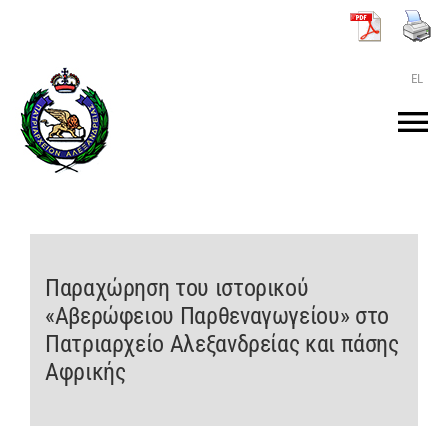
Μετάβαση
στο
περιεχόμενο
EL
Tog
Nav
ΑΡΧΙΚΗ
O ΠΑΤΡΙΑΡΧΗΣ
Παραχώρηση του ιστορικού
«Αβερώφειου Παρθεναγωγείου» στο
ΤΟ ΠΑΤΡΙΑΡΧΕΙΟ
Πατριαρχείο Αλεξανδρείας και πάσης
Αφρικής
KEIMENA