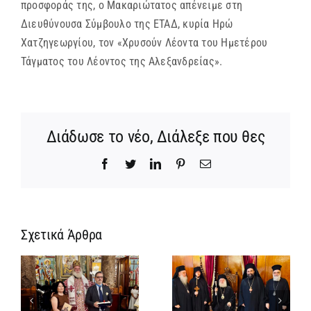
προσφοράς της, ο Μακαριώτατος απένειμε στη
Διευθύνουσα Σύμβουλο της ΕΤΑΔ, κυρία Ηρώ
Χατζηγεωργίου, τον «Χρυσούν Λέοντα του Ημετέρου
Τάγματος του Λέοντος της Αλεξανδρείας».
Διάδωσε το νέο, Διάλεξε που θες
Facebook
Twitter
LinkedIn
Pinterest
Email
Σχετικά Άρθρα
ΙΕΡΟ
ΜΝΗΜΟΣΥΝΟ
ης
ΤΟΥ
Νέος
ΑΟΙΔΙΜΟΥ
ή
Μοναχός στο