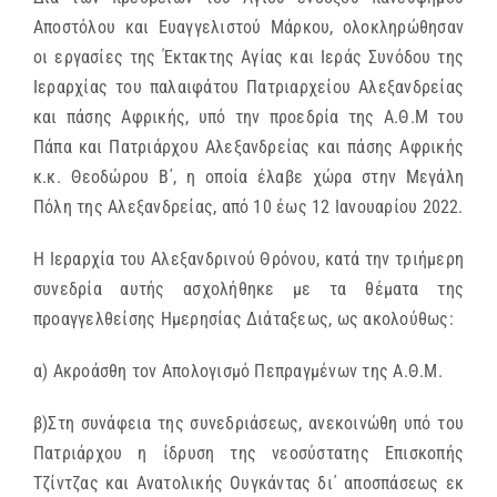
Αποστόλου και Ευαγγελιστού Μάρκου, ολοκληρώθησαν
οι εργασίες της Έκτακτης Αγίας και Ιεράς Συνόδου της
Ιεραρχίας του παλαιφάτου Πατριαρχείου Αλεξανδρείας
και πάσης Αφρικής, υπό την προεδρία της Α.Θ.Μ του
Πάπα και Πατριάρχου Αλεξανδρείας και πάσης Αφρικής
κ.κ. Θεοδώρου Β΄, η οποία έλαβε χώρα στην Μεγάλη
Πόλη της Αλεξανδρείας, από 10 έως 12 Ιανουαρίου 2022.
Η Ιεραρχία του Αλεξανδρινού Θρόνου, κατά την τριήμερη
συνεδρία αυτής ασχολήθηκε με τα θέματα της
προαγγελθείσης Ημερησίας Διάταξεως, ως ακολούθως:
α) Ακροάσθη τον Απολογισμό Πεπραγμένων της Α.Θ.Μ.
β)Στη συνάφεια της συνεδριάσεως, ανεκοινώθη υπό του
Πατριάρχου η ίδρυση της νεοσύστατης Επισκοπής
Τζίντζας και Ανατολικής Ουγκάντας δι΄ αποσπάσεως εκ