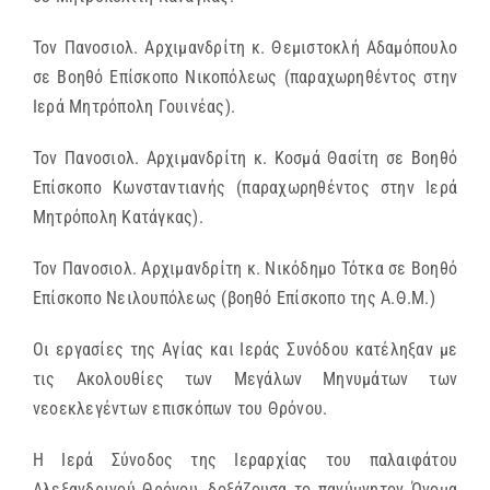
Τον Πανοσιολ. Αρχιμανδρίτη κ. Θεμιστοκλή Αδαμόπουλο
σε Βοηθό Επίσκοπο Νικοπόλεως (παραχωρηθέντος στην
Ιερά Μητρόπολη Γουινέας).
Τον Πανοσιολ. Αρχιμανδρίτη κ. Κοσμά Θασίτη σε Βοηθό
Επίσκοπο Κωνσταντιανής (παραχωρηθέντος στην Ιερά
Μητρόπολη Κατάγκας).
Τον Πανοσιολ. Αρχιμανδρίτη κ. Νικόδημο Τότκα σε Βοηθό
Επίσκοπο Νειλουπόλεως (βοηθό Επίσκοπο της Α.Θ.Μ.)
Οι εργασίες της Αγίας και Ιεράς Συνόδου κατέληξαν με
τις Ακολουθίες των Μεγάλων Μηνυμάτων των
νεοεκλεγέντων επισκόπων του Θρόνου.
Η Ιερά Σύνοδος της Ιεραρχίας του παλαιφάτου
Αλεξανδρινού Θρόνου, δοξάζουσα το πανύμνητον Όνομα