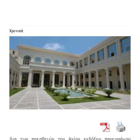
ΙΕΡΑΡΧΙΑ
ΜΗΤΡΟΠΟΛΕΙΣ & ΕΠΙΣΚΟΠΕΣ
Χρονικά
Προβολή
MEDIA
μεγαλύτερης
εικόνας
ΕΝΗΜΕΡΩΣΗ
ΣΥΝΔΕΣΕΙΣ
Δια των πρεσβειών του Αγίου ενδόξου πανευφήμου