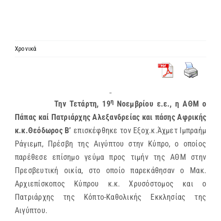
ΙΕΡΑΡΧΙΑ
ΜΗΤΡΟΠΟΛΕΙΣ & ΕΠΙΣΚΟΠΕΣ
Χρονικά
MEDIA
η
Την Τετάρτη, 19
Νοεμβρίου ε.ε., η ΑΘΜ ο
ΕΝΗΜΕΡΩΣΗ
Πάπας καί Πατριάρχης Αλεξανδρείας και πάσης Αφρικής
κ.κ.Θεόδωρος Β’
επισκέφθηκε τον Εξοχ.κ.Άχμετ Ιμπραήμ
ΣΥΝΔΕΣΕΙΣ
Ράγιεμπ, Πρέσβη της Αιγύπτου στην Κύπρο, ο οποίος
παρέθεσε επίσημο γεύμα προς τιμήν της ΑΘΜ στην
Πρεσβευτική οικία, στο οποίο παρεκάθησαν ο Μακ.
Αρχιεπίσκοπος Κύπρου κ.κ. Χρυσόστομος και ο
Πατριάρχης της Κόπτο-Καθολικής Εκκλησίας της
Αιγύπτου.