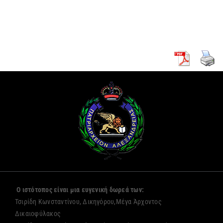
νέων
Αλεξανδρείας
μοναζουσών
Ο ιστότοπος είναι μια ευγενική δωρεά των:
Τσιρίδη Κωνσταντίνου, Δικηγόρου,Μέγα Άρχοντος
Δικαιοφύλακος