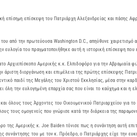
ική επίσημη επίσκεψη του Πατριάρχη Αλεξανδρείας και πάσης Αφρ
του από την πρωτεύουσα Washington D.C., απηύθυνε χαιρετισμό 
την ευλογία του πραγματοποιήθηκε αυτή η ιστορική επίσκεψη που 
ο Αρχιεπίσκοπο Αμερικής κ.κ. Ελπιδοφόρο για την Αβραμιαία φιλο
ην άριστη διοργάνωση και επιμέλεια της πρώτης επίσκεψης Πατρ
ντικό παιδί της Μεγάλης του Χριστού Εκκλησίας, μέσα στην καρδ
ει όλη την ευλογημένη επαρχία σας που είναι το καύχημα και η ε
και όλους τους Άρχοντες του Οικουμενικού Πατριαρχείου για το 
ους τους ομογενείς που γνώρισε κατά την διάρκεια της παραμονή
ρο της Αμερικής κ. Joe Baiden τόνισε πως η συνάντηση αυτή επι
ης συνάντησης του με τον κ. Πρόεδρο, ο Πατριάρχης είχε την ευκ