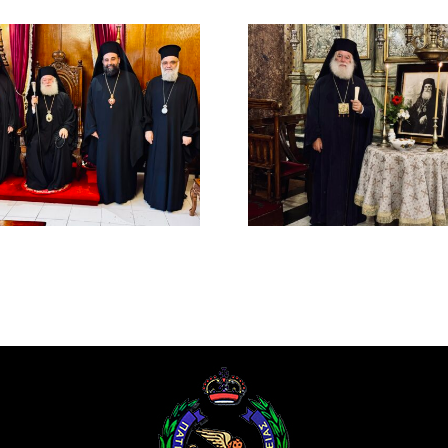
ΙΕΡΟ ΜΝΗΜΟΣΥΝΟ
Μελέτιος Μ
ΤΟΥ ΑΟΙΔΙΜΟΥ
(1926-193
ΠΑΤΡΙΑΡΧΟΥ
Οραματι
ΑΛΕΞΑΝΔΡΕΙΑΣ
Αλεξανδ
ΜΕΛΕΤΙΟΥ Β΄ (
Προκαθή
ΜΕΤΑΞΑΚΗ )