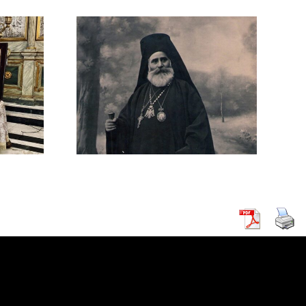
εταξάκης
5): Ο
στής
ρινός
μενος