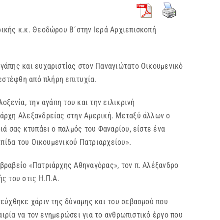
ικής κ.κ. Θεοδώρου Β´στην Ιερά Αρχιεπισκοπή
αγάπης και ευχαριστίας στον Παναγιώτατο Οικουμενικό
εστέφθη από πλήρη επιτυχία.
ξενία, την αγάπη του και την ειλικρινή
ιάρχη Αλεξανδρείας στην Αμερική. Μεταξύ άλλων ο
ιά σας κτυπάει ο παλμός του Φαναρίου, είστε ένα
λπίδα του Οικουμενικού Πατριαρχείου».
βραβείο «Πατριάρχης Αθηναγόρας», τον π. Αλέξανδρο
ς του στις Η.Π.Α.
τεύχθηκε χάριν της δύναμης και του σεβασμού που
αιρία να τον ενημερώσει για το ανθρωπιστικό έργο που